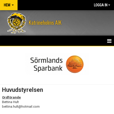
HEM
LOGGA IN
Katrineholms AIK
HEM
NYHETER
OM KLUBBEN
KONTAKT
Huvudstyrelsen
KALENDER
Ordförande
Bettina Hult
VÅRA LEDARE
bettina.hult@hotmail.com