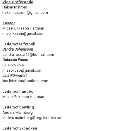
Vice Ordförande
DOKUMENT
Håkan Idström
hakan.idstrom@gmail.com
STYRELSE
Kassör
Micael Eriksson Hartman
SPORTGRUPPEN, FOTBOLL
mcleriksson@gmail.com
Ledamöter fotboll
Sandra Johansson
sandra_oscar12@hotmail.com
Gabriella Piluso
070-725 26 41
misspiluso@gmail.com
Lina Rönnqvist
lina.lidstrom@outlook.com
Ledamot handboll
Micael Eriksson Hartman
Ledamot bowling
Anders Malmberg
anders.malmberg@tegelstaden.se
Ledamot Ekbacken