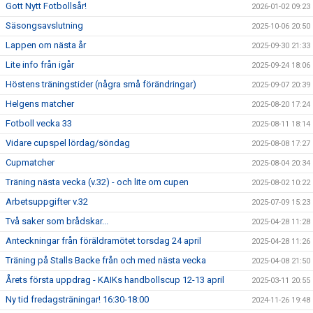
Gott Nytt Fotbollsår!
2026-01-02 09:23
Säsongsavslutning
2025-10-06 20:50
Lappen om nästa år
2025-09-30 21:33
Lite info från igår
2025-09-24 18:06
Höstens träningstider (några små förändringar)
2025-09-07 20:39
Helgens matcher
2025-08-20 17:24
Fotboll vecka 33
2025-08-11 18:14
Vidare cupspel lördag/söndag
2025-08-08 17:27
Cupmatcher
2025-08-04 20:34
Träning nästa vecka (v.32) - och lite om cupen
2025-08-02 10:22
Arbetsuppgifter v.32
2025-07-09 15:23
Två saker som brådskar...
2025-04-28 11:28
Anteckningar från föräldramötet torsdag 24 april
2025-04-28 11:26
Träning på Stalls Backe från och med nästa vecka
2025-04-08 21:50
Årets första uppdrag - KAIKs handbollscup 12-13 april
2025-03-11 20:55
Ny tid fredagsträningar! 16:30-18:00
2024-11-26 19:48