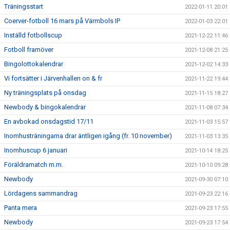
Träningsstart
2022-01-11 20:01
Coerver-fotboll 16 mars på Värmbols IP
2022-01-03 22:01
Inställd fotbollscup
2021-12-22 11:46
Fotboll framöver
2021-12-08 21:25
Bingolottokalendrar
2021-12-02 14:33
Vi fortsätter i Järvenhallen on & fr
2021-11-22 19:44
Ny träningsplats på onsdag
2021-11-15 18:27
Newbody & bingokalendrar
2021-11-08 07:34
En avbokad onsdagstid 17/11
2021-11-03 15:57
Inomhusträningarna drar äntligen igång (fr. 10 november)
2021-11-03 13:35
Inomhuscup 6 januari
2021-10-14 18:25
Föräldramatch m.m.
2021-10-10 09:28
Newbody
2021-09-30 07:10
Lördagens sammandrag
2021-09-23 22:16
Panta mera
2021-09-23 17:55
Newbody
2021-09-23 17:54