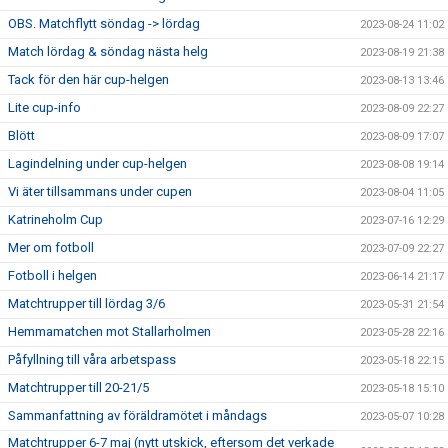
OBS. Matchflytt söndag -> lördag
2023-08-24 11:02
Match lördag & söndag nästa helg
2023-08-19 21:38
Tack för den här cup-helgen
2023-08-13 13:46
Lite cup-info
2023-08-09 22:27
Blött
2023-08-09 17:07
Lagindelning under cup-helgen
2023-08-08 19:14
Vi äter tillsammans under cupen
2023-08-04 11:05
Katrineholm Cup
2023-07-16 12:29
Mer om fotboll
2023-07-09 22:27
Fotboll i helgen
2023-06-14 21:17
Matchtrupper till lördag 3/6
2023-05-31 21:54
Hemmamatchen mot Stallarholmen
2023-05-28 22:16
Påfyllning till våra arbetspass
2023-05-18 22:15
Matchtrupper till 20-21/5
2023-05-18 15:10
Sammanfattning av föräldramötet i måndags
2023-05-07 10:28
Matchtrupper 6-7 maj (nytt utskick, eftersom det verkade