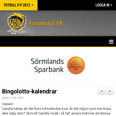
FOTBOLL P/F 2012
LOGGA IN
Katrineholms AIK
HEM
NYHETER
KALENDER
MATCHER
Bingolotto-kalendrar
<
>
TRUPPEN
2022-11-29 19:01
Hejsan!
BILDGALLERI
Camilla hälsar att det finns två kalendrar kvar. Är det någon som kan köpa
eller sälja dem? Skriv till Camilla i kväll i så fall, annars behöver de lämnas