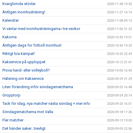
Kvarglömda stövlar
2020-11-28 19:32
Äntligen inomhusträning!
2020-11-27 14:14
Kalendrar
2020-11-08 09:13
Vi väntar med inomhusträningarna i tre veckor
2020-11-06 21:32
Kakorna
2020-10-30 19:51
Äntligen dags för fotboll inomhus!
2020-10-30 19:32
Riktigt bra kämpat!
2020-10-20 22:49
Kakservice på upploppet
2020-10-12 21:01
Prova hand- eller volleyboll?
2020-10-06 16:40
Hälsning om Kakservice
2020-09-29 21:29
Liten förändring inför söndagsmatcherna
2020-09-25 16:48
Gropptorp
2020-09-24 20:14
Tack för idag, nya matcher nästa söndag + mer info
2020-09-20 16:01
Söndagsmatcherna mot Valla
2020-09-18 17:26
Fler matcher
2020-09-13 19:00
Det händer saker...trevligt.
2020-09-09 22:06