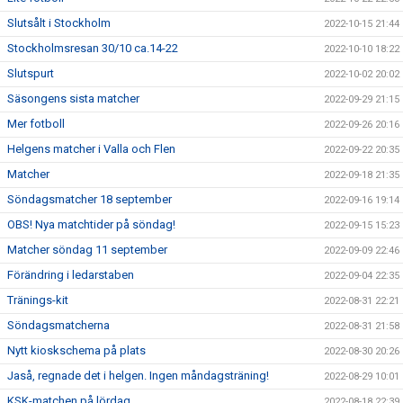
Slutsålt i Stockholm
2022-10-15 21:44
Stockholmsresan 30/10 ca.14-22
2022-10-10 18:22
Slutspurt
2022-10-02 20:02
Säsongens sista matcher
2022-09-29 21:15
Mer fotboll
2022-09-26 20:16
Helgens matcher i Valla och Flen
2022-09-22 20:35
Matcher
2022-09-18 21:35
Söndagsmatcher 18 september
2022-09-16 19:14
OBS! Nya matchtider på söndag!
2022-09-15 15:23
Matcher söndag 11 september
2022-09-09 22:46
Förändring i ledarstaben
2022-09-04 22:35
Tränings-kit
2022-08-31 22:21
Söndagsmatcherna
2022-08-31 21:58
Nytt kioskschema på plats
2022-08-30 20:26
Jaså, regnade det i helgen. Ingen måndagsträning!
2022-08-29 10:01
KSK-matchen på lördag
2022-08-18 22:39