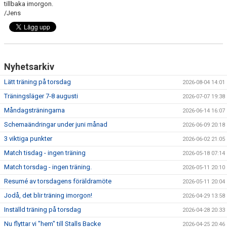
tillbaka imorgon.
DOKUMENT
/Jens
KONTAKT
GÄSTBOK P/F12
Nyhetsarkiv
Lätt träning på torsdag
2026-08-04 14:01
Träningsläger 7-8 augusti
2026-07-07 19:38
Måndagsträningarna
2026-06-14 16:07
Schemaändringar under juni månad
2026-06-09 20:18
3 viktiga punkter
2026-06-02 21:05
Match tisdag - ingen träning
2026-05-18 07:14
Match torsdag - ingen träning.
2026-05-11 20:10
Resumé av torsdagens föräldramöte
2026-05-11 20:04
Jodå, det blir träning imorgon!
2026-04-29 13:58
Inställd träning på torsdag
2026-04-28 20:33
Nu flyttar vi "hem" till Stalls Backe
2026-04-25 20:46