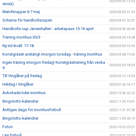
2023-05-05 13:53
strula)
Matchtrupper 6-7 maj
2023-05-03 21:53
Schema för handbollscupen
2023-04-07 22:31
Handbolls-cup Järvenhallen - arbetspass 15-16 april
2023-03-30 20:40
Träning inomhus 30/3
2023-03-29 19:28
Ny tid ikväll: 17-18
2023-03-09 10:43
Konstgräset avstängt imorgon torsdag - träning inomhus
2023-03-08 19:35
Ingen träning imorgon fredag! Konstgrästräning från vecka
2023-02-23 18:33
9
Till Vingåker på fredag
2023-02-15 19:53
Heldag i Vingåker
2023-01-26 16:17
Avbokade tider inomhus
2022-12-06 22:22
Bingolotto-kalendrar
2022-11-29 19:01
Äntligen dags för inomhusfotboll
2022-11-21 07:28
Bingolotto-kalendrar
2022-11-09 20:19
Foton
2022-10-23 23:21
Lite fotboll
2022-10-22 22:53