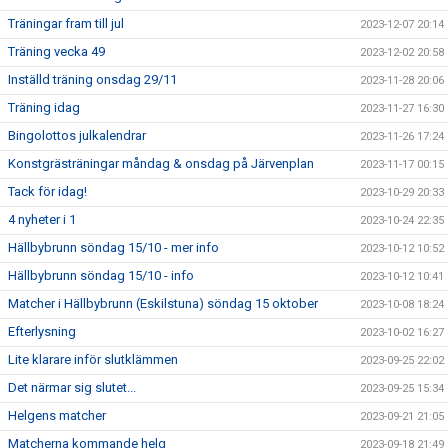
Träningar fram till jul
2023-12-07 20:14
Träning vecka 49
2023-12-02 20:58
Inställd träning onsdag 29/11
2023-11-28 20:06
Träning idag
2023-11-27 16:30
Bingolottos julkalendrar
2023-11-26 17:24
Konstgrästräningar måndag & onsdag på Järvenplan
2023-11-17 00:15
Tack för idag!
2023-10-29 20:33
4 nyheter i 1
2023-10-24 22:35
Hällbybrunn söndag 15/10 - mer info
2023-10-12 10:52
Hällbybrunn söndag 15/10 - info
2023-10-12 10:41
Matcher i Hällbybrunn (Eskilstuna) söndag 15 oktober
2023-10-08 18:24
Efterlysning
2023-10-02 16:27
Lite klarare inför slutklämmen
2023-09-25 22:02
Det närmar sig slutet...
2023-09-25 15:34
Helgens matcher
2023-09-21 21:05
Matcherna kommande helg
2023-09-18 21:49