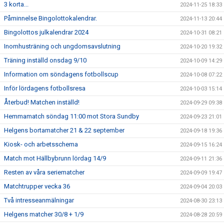
3 korta...
2024-11-25 18:33
Påminnelse Bingolottokalendrar.
2024-11-13 20:44
Bingolottos julkalendrar 2024
2024-10-31 08:21
Inomhusträning och ungdomsavslutning
2024-10-20 19:32
Träning inställd onsdag 9/10
2024-10-09 14:29
Information om söndagens fotbollscup
2024-10-08 07:22
Inför lördagens fotbollsresa
2024-10-03 15:14
Återbud! Matchen inställd!
2024-09-29 09:38
Hemmamatch söndag 11:00 mot Stora Sundby
2024-09-23 21:01
Helgens bortamatcher 21 & 22 september
2024-09-18 19:36
Kiosk- och arbetsschema
2024-09-15 16:24
Match mot Hällbybrunn lördag 14/9
2024-09-11 21:36
Resten av våra seriematcher
2024-09-09 19:47
Matchtrupper vecka 36
2024-09-04 20:03
Två intresseanmälningar
2024-08-30 23:13
Helgens matcher 30/8 + 1/9
2024-08-28 20:59