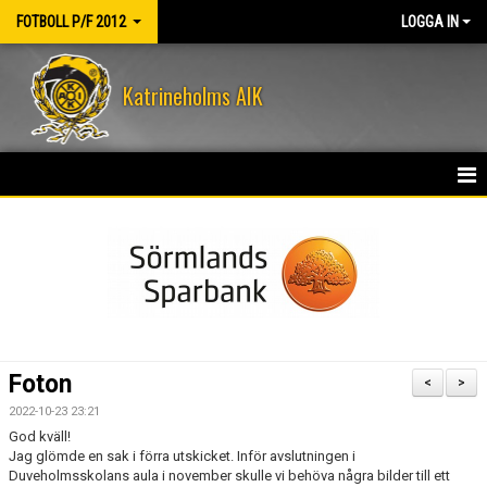
FOTBOLL P/F 2012
LOGGA IN
Katrineholms AIK
HEM
NYHETER
KALENDER
MATCHER
Foton
<
>
TRUPPEN
2022-10-23 23:21
God kväll!
BILDGALLERI
Jag glömde en sak i förra utskicket. Inför avslutningen i
Duveholmsskolans aula i november skulle vi behöva några bilder till ett