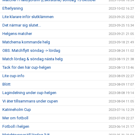
2023-10-08 18:24
Efterlysning
2023-10-02 16:27
Lite klarare inför slutklämmen
2023-09-25 22:02
Det närmar sig slutet...
2023-09-25 15:34
Helgens matcher
2023-09-21 21:05
Matcherna kommande helg
2023-09-18 21:49
OBS. Matchflytt söndag -> lördag
2023-08-24 11:02
Match lördag & söndag nästa helg
2023-08-19 21:38
Tack för den här cup-helgen
2023-08-13 13:46
Lite cup-info
2023-08-09 22:27
Blött
2023-08-09 17:07
Lagindelning under cup-helgen
2023-08-08 19:14
Vi äter tillsammans under cupen
2023-08-04 11:05
Katrineholm Cup
2023-07-16 12:29
Mer om fotboll
2023-07-09 22:27
Fotboll i helgen
2023-06-14 21:17
Matchtrupper till lördag 3/6