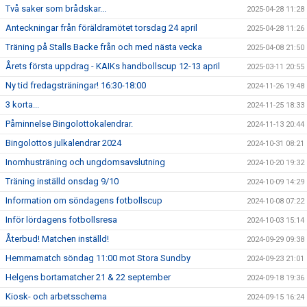
Två saker som brådskar...
2025-04-28 11:28
Anteckningar från föräldramötet torsdag 24 april
2025-04-28 11:26
Träning på Stalls Backe från och med nästa vecka
2025-04-08 21:50
Årets första uppdrag - KAIKs handbollscup 12-13 april
2025-03-11 20:55
Ny tid fredagsträningar! 16:30-18:00
2024-11-26 19:48
3 korta...
2024-11-25 18:33
Påminnelse Bingolottokalendrar.
2024-11-13 20:44
Bingolottos julkalendrar 2024
2024-10-31 08:21
Inomhusträning och ungdomsavslutning
2024-10-20 19:32
Träning inställd onsdag 9/10
2024-10-09 14:29
Information om söndagens fotbollscup
2024-10-08 07:22
Inför lördagens fotbollsresa
2024-10-03 15:14
Återbud! Matchen inställd!
2024-09-29 09:38
Hemmamatch söndag 11:00 mot Stora Sundby
2024-09-23 21:01
Helgens bortamatcher 21 & 22 september
2024-09-18 19:36
Kiosk- och arbetsschema
2024-09-15 16:24