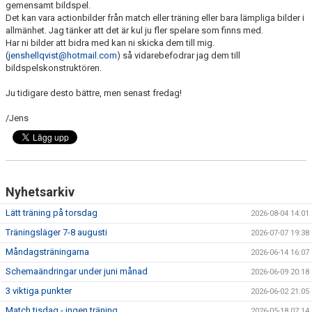
gemensamt bildspel.
DOKUMENT
Det kan vara actionbilder från match eller träning eller bara lämpliga bilder i
allmänhet. Jag tänker att det är kul ju fler spelare som finns med.
KONTAKT
Har ni bilder att bidra med kan ni skicka dem till mig.
(
jenshellqvist@hotmail.com
) så vidarebefodrar jag dem till
GÄSTBOK P/F12
bildspelskonstruktören.
Ju tidigare desto bättre, men senast fredag!
/Jens
Nyhetsarkiv
Lätt träning på torsdag
2026-08-04 14:01
Träningsläger 7-8 augusti
2026-07-07 19:38
Måndagsträningarna
2026-06-14 16:07
Schemaändringar under juni månad
2026-06-09 20:18
3 viktiga punkter
2026-06-02 21:05
Match tisdag - ingen träning
2026-05-18 07:14