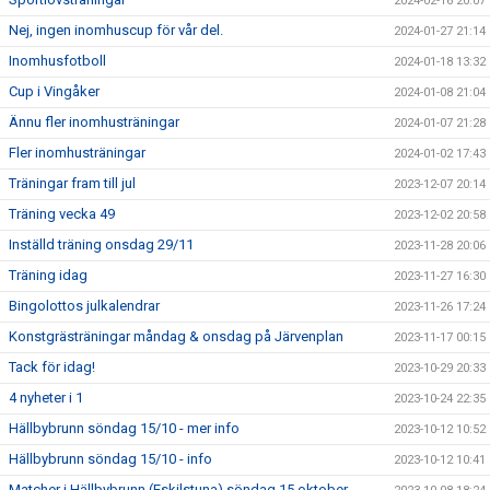
2024-02-16 20:07
Nej, ingen inomhuscup för vår del.
2024-01-27 21:14
Inomhusfotboll
2024-01-18 13:32
Cup i Vingåker
2024-01-08 21:04
Ännu fler inomhusträningar
2024-01-07 21:28
Fler inomhusträningar
2024-01-02 17:43
Träningar fram till jul
2023-12-07 20:14
Träning vecka 49
2023-12-02 20:58
Inställd träning onsdag 29/11
2023-11-28 20:06
Träning idag
2023-11-27 16:30
Bingolottos julkalendrar
2023-11-26 17:24
Konstgrästräningar måndag & onsdag på Järvenplan
2023-11-17 00:15
Tack för idag!
2023-10-29 20:33
4 nyheter i 1
2023-10-24 22:35
Hällbybrunn söndag 15/10 - mer info
2023-10-12 10:52
Hällbybrunn söndag 15/10 - info
2023-10-12 10:41
Matcher i Hällbybrunn (Eskilstuna) söndag 15 oktober