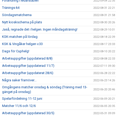
Förändring i ledarstaben
2022-09-04 22:35
Tränings-kit
2022-08-31 22:21
Söndagsmatcherna
2022-08-31 21:58
Nytt kioskschema på plats
2022-08-30 20:26
Jaså, regnade det i helgen. Ingen måndagsträning!
2022-08-29 10:01
KSK-matchen på lördag
2022-08-18 22:39
KSK & Vingåker helgen v.33
2022-08-17 23:33
Dags för Cuphelg!
2022-08-10 20:22
Arbetsuppgifter (uppdaterad 8/8)
2022-08-08 22:33
Arbetsuppgifter (uppdaterad 11/7)
2022-07-11 09:30
Arbetsuppgifter (uppdaterat 28/6)
2022-06-28 22:22
Några saker framöver...
2022-06-23 14:26
Omgångens matcher onsdag & söndag (Träning med 13-
2022-06-20 20:46
gänget på onsdag)
Spelarfördelning 11-12 juni
2022-06-09 20:21
Matcher 11/6 och 12/6
2022-06-05 20:35
Arbetsuppgifter (uppdaterad 30/5)
2022-05-31 09:09