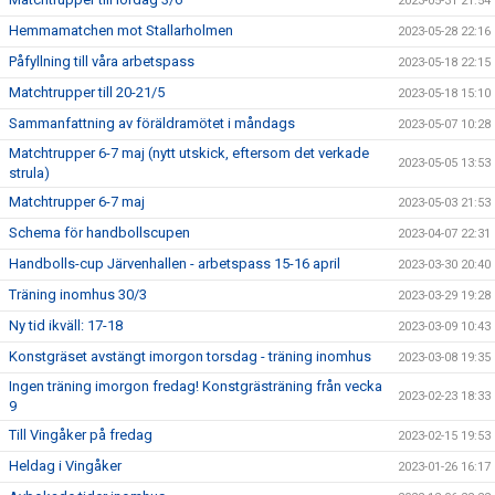
2023-05-31 21:54
Hemmamatchen mot Stallarholmen
2023-05-28 22:16
Påfyllning till våra arbetspass
2023-05-18 22:15
Matchtrupper till 20-21/5
2023-05-18 15:10
Sammanfattning av föräldramötet i måndags
2023-05-07 10:28
Matchtrupper 6-7 maj (nytt utskick, eftersom det verkade
2023-05-05 13:53
strula)
Matchtrupper 6-7 maj
2023-05-03 21:53
Schema för handbollscupen
2023-04-07 22:31
Handbolls-cup Järvenhallen - arbetspass 15-16 april
2023-03-30 20:40
Träning inomhus 30/3
2023-03-29 19:28
Ny tid ikväll: 17-18
2023-03-09 10:43
Konstgräset avstängt imorgon torsdag - träning inomhus
2023-03-08 19:35
Ingen träning imorgon fredag! Konstgrästräning från vecka
2023-02-23 18:33
9
Till Vingåker på fredag
2023-02-15 19:53
Heldag i Vingåker
2023-01-26 16:17