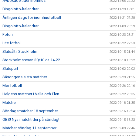
Avbokade tider inomhus
2022-12-06 22:22
Bingolotto-kalendrar
2022-11-29 19:01
Äntligen dags för inomhusfotboll
2022-11-21 07:28
Bingolotto-kalendrar
2022-11-09 20:19
Foton
2022-10-23 23:21
Lite fotboll
2022-10-22 22:53
Slutsålt i Stockholm
2022-10-15 21:44
Stockholmsresan 30/10 ca.14-22
2022-10-10 18:22
Slutspurt
2022-10-02 20:02
Säsongens sista matcher
2022-09-29 21:15
Mer fotboll
2022-09-26 20:16
Helgens matcher i Valla och Flen
2022-09-22 20:35
Matcher
2022-09-18 21:35
Söndagsmatcher 18 september
2022-09-16 19:14
OBS! Nya matchtider på söndag!
2022-09-15 15:23
Matcher söndag 11 september
2022-09-09 22:46