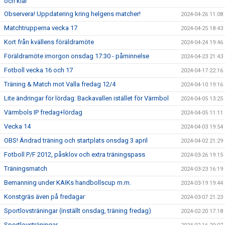
och klar
Observera! Uppdatering kring helgens matcher!
2024-04-26 11:08
Matchtrupperna vecka 17
2024-04-25 18:43
Kort från kvällens föräldramöte
2024-04-24 19:46
Föräldramöte imorgon onsdag 17:30 - påminnelse
2024-04-23 21:43
Fotboll vecka 16 och 17
2024-04-17 22:16
Träning & Match mot Valla fredag 12/4
2024-04-10 19:16
Lite ändringar för lördag: Backavallen istället för Värmbol
2024-04-05 13:25
Värmbols IP fredag+lördag
2024-04-05 11:11
Vecka 14
2024-04-03 19:54
OBS! Ändrad träning och startplats onsdag 3 april
2024-04-02 21:29
Fotboll P/F 2012, påsklov och extra träningspass
2024-03-26 19:15
Träningsmatch
2024-03-23 16:19
Bemanning under KAIKs handbollscup m.m.
2024-03-19 19:44
Konstgräs även på fredagar
2024-03-07 21:23
Sportlovsträningar (inställt onsdag, träning fredag)
2024-02-20 17:18
Sportlovsträningar