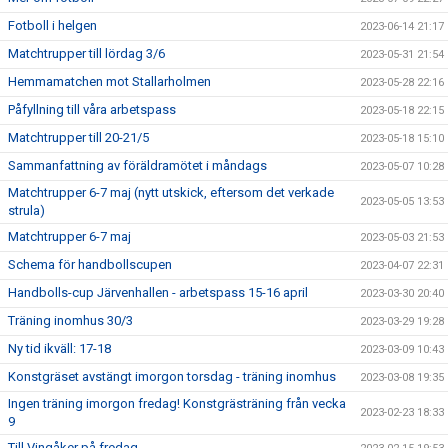
Fotboll i helgen
2023-06-14 21:17
Matchtrupper till lördag 3/6
2023-05-31 21:54
Hemmamatchen mot Stallarholmen
2023-05-28 22:16
Påfyllning till våra arbetspass
2023-05-18 22:15
Matchtrupper till 20-21/5
2023-05-18 15:10
Sammanfattning av föräldramötet i måndags
2023-05-07 10:28
Matchtrupper 6-7 maj (nytt utskick, eftersom det verkade
2023-05-05 13:53
strula)
Matchtrupper 6-7 maj
2023-05-03 21:53
Schema för handbollscupen
2023-04-07 22:31
Handbolls-cup Järvenhallen - arbetspass 15-16 april
2023-03-30 20:40
Träning inomhus 30/3
2023-03-29 19:28
Ny tid ikväll: 17-18
2023-03-09 10:43
Konstgräset avstängt imorgon torsdag - träning inomhus
2023-03-08 19:35
Ingen träning imorgon fredag! Konstgrästräning från vecka
2023-02-23 18:33
9
Till Vingåker på fredag