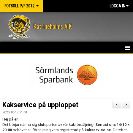
FOTBOLL P/F 2012
LOGGA IN
Katrineholms AIK
HEM
NYHETER
KALENDER
MATCHER
Kakservice på upploppet
<
>
TRUPPEN
2020-10-12 21:01
Hej på er!
BILDGALLERI
Det börjar närma sig slutspurten av vår kakförsäljning!
Senast ons 14/10 kl
20:00
behöver all försäljning vara registrerad på
kakservice.se
. Därefter