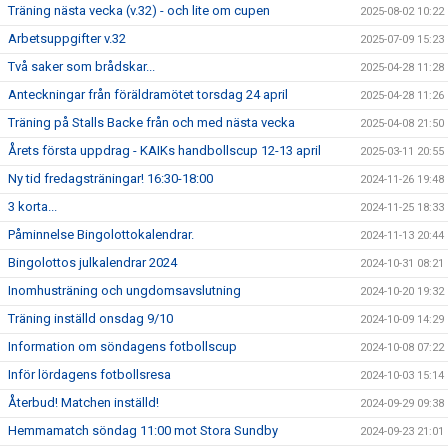
Träning nästa vecka (v.32) - och lite om cupen
2025-08-02 10:22
Arbetsuppgifter v.32
2025-07-09 15:23
Två saker som brådskar...
2025-04-28 11:28
Anteckningar från föräldramötet torsdag 24 april
2025-04-28 11:26
Träning på Stalls Backe från och med nästa vecka
2025-04-08 21:50
Årets första uppdrag - KAIKs handbollscup 12-13 april
2025-03-11 20:55
Ny tid fredagsträningar! 16:30-18:00
2024-11-26 19:48
3 korta...
2024-11-25 18:33
Påminnelse Bingolottokalendrar.
2024-11-13 20:44
Bingolottos julkalendrar 2024
2024-10-31 08:21
Inomhusträning och ungdomsavslutning
2024-10-20 19:32
Träning inställd onsdag 9/10
2024-10-09 14:29
Information om söndagens fotbollscup
2024-10-08 07:22
Inför lördagens fotbollsresa
2024-10-03 15:14
Återbud! Matchen inställd!
2024-09-29 09:38
Hemmamatch söndag 11:00 mot Stora Sundby
2024-09-23 21:01