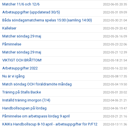
Matcher 11/6 och 12/6
2022-06-05 20:35
Arbetsuppgifter (uppdaterad 30/5)
2022-05-31 09:09
Båda söndagsmatcherna spelas 15:00 (samling 14:00)
2022-05-30 21:04
Kallelser
2022-05-29 20:42
Matcher söndag 29 maj
2022-05-26 16:09
Påminnelse
2022-05-23 22:06
Matcher söndag 29 maj
2022-05-21 12:39
VIKTIGT OCH BRÅTTOM!
2022-05-18 21:54
Arbetsuppgifter 2022
2022-05-16 22:50
Nu är vi igång
2022-05-08 17:35
Match söndag OCH föräldramöte måndag
2022-05-04 19:50
Träning på Stalls Backe
2022-05-01 20:02
Inställd träning imorgon (7/4)
2022-04-06 21:21
Handbollscupen på lördag
2022-04-06 19:47
Påminnelse om arbetspass lördag 9 april
2022-03-21 21:16
KAIKs Handbollscup 8-10 april - arbetsuppgifter för P/F12
2022-03-13 11:36