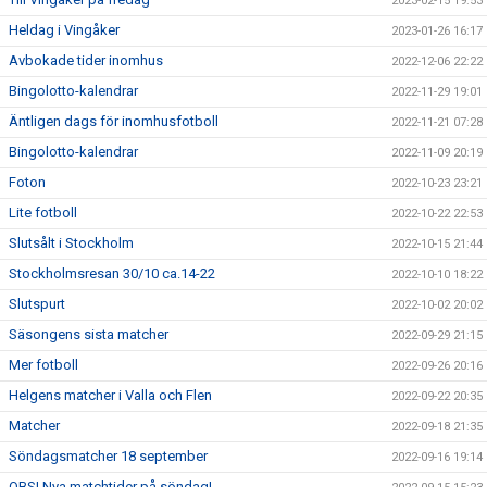
2023-02-15 19:53
Heldag i Vingåker
2023-01-26 16:17
Avbokade tider inomhus
2022-12-06 22:22
Bingolotto-kalendrar
2022-11-29 19:01
Äntligen dags för inomhusfotboll
2022-11-21 07:28
Bingolotto-kalendrar
2022-11-09 20:19
Foton
2022-10-23 23:21
Lite fotboll
2022-10-22 22:53
Slutsålt i Stockholm
2022-10-15 21:44
Stockholmsresan 30/10 ca.14-22
2022-10-10 18:22
Slutspurt
2022-10-02 20:02
Säsongens sista matcher
2022-09-29 21:15
Mer fotboll
2022-09-26 20:16
Helgens matcher i Valla och Flen
2022-09-22 20:35
Matcher
2022-09-18 21:35
Söndagsmatcher 18 september
2022-09-16 19:14
OBS! Nya matchtider på söndag!