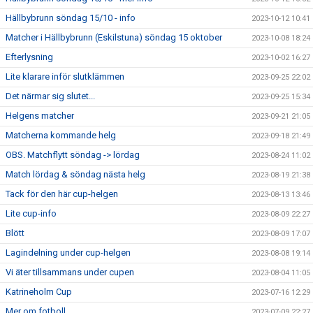
Hällbybrunn söndag 15/10 - info
2023-10-12 10:41
Matcher i Hällbybrunn (Eskilstuna) söndag 15 oktober
2023-10-08 18:24
Efterlysning
2023-10-02 16:27
Lite klarare inför slutklämmen
2023-09-25 22:02
Det närmar sig slutet...
2023-09-25 15:34
Helgens matcher
2023-09-21 21:05
Matcherna kommande helg
2023-09-18 21:49
OBS. Matchflytt söndag -> lördag
2023-08-24 11:02
Match lördag & söndag nästa helg
2023-08-19 21:38
Tack för den här cup-helgen
2023-08-13 13:46
Lite cup-info
2023-08-09 22:27
Blött
2023-08-09 17:07
Lagindelning under cup-helgen
2023-08-08 19:14
Vi äter tillsammans under cupen
2023-08-04 11:05
Katrineholm Cup
2023-07-16 12:29
Mer om fotboll
2023-07-09 22:27