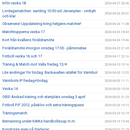
Inför vecka 18
2024-04-27 20:45
Lördagsmatchen: samling 10:30 vid Järvenplan - ombytt
2024-04-26 20:01
och klar
Observera! Uppdatering kring helgens matcher!
2024-04-26 11:08
Matchtrupperna vecka 17
2024-04-25 18:43
Kort från kvällens föräldramöte
2024-04-24 19:46
Föräldramöte imorgon onsdag 17:30 - påminnelse
2024-04-23 21:43
Fotboll vecka 16 och 17
2024-04-17 22:16
Träning & Match mot Valla fredag 12/4
2024-04-10 19:16
Lite ändringar för lördag: Backavallen istället för Värmbol
2024-04-05 13:25
Värmbols IP fredag+lördag
2024-04-05 11:11
Vecka 14
2024-04-03 19:54
OBS! Ändrad träning och startplats onsdag 3 april
2024-04-02 21:29
Fotboll P/F 2012, påsklov och extra träningspass
2024-03-26 19:15
Träningsmatch
2024-03-23 16:19
Bemanning under KAIKs handbollscup m.m.
2024-03-19 19:44
Konstgräs även på fredagar
2024-03-07 21:23