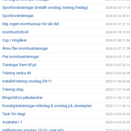
Sportlovsträningar (inställt onsdag, träning fredag)
2024-02-20 17:18
Sportlovsträningar
2024-02-16 20:07
Nej, ingen inomhuscup för vår del.
2024-01-27 21:14
Inomhusfotboll
2024-01-18 13:32
Cup i Vingåker
2024-01-08 21:04
Ännu fler inomhusträningar
2024-01-07 21:28
Fler inomhusträningar
2024-01-02 17:43
Träningar fram till jul
2023-12-07 20:14
Träning vecka 49
2023-12-02 20:58
Inställd träning onsdag 29/11
2023-11-28 20:06
Träning idag
2023-11-27 16:30
Bingolottos julkalendrar
2023-11-26 17:24
Konstgrästräningar måndag & onsdag på Järvenplan
2023-11-17 00:15
Tack för idag!
2023-10-29 20:33
4 nyheter i 1
2023-10-24 22:35
Hällbybrunn söndag 15/10 - mer info
2023-10-12 10:52