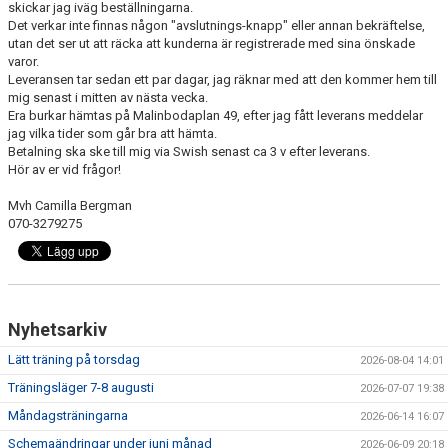
skickar jag iväg beställningarna.
DOKUMENT
Det verkar inte finnas någon "avslutnings-knapp" eller annan bekräftelse,
utan det ser ut att räcka att kunderna är registrerade med sina önskade
KONTAKT
varor.
Leveransen tar sedan ett par dagar, jag räknar med att den kommer hem till
GÄSTBOK P/F12
mig senast i mitten av nästa vecka.
Era burkar hämtas på Malinbodaplan 49, efter jag fått leverans meddelar
jag vilka tider som går bra att hämta.
Betalning ska ske till mig via Swish senast ca 3 v efter leverans.
Hör av er vid frågor!
Mvh Camilla Bergman
070-3279275
Nyhetsarkiv
Lätt träning på torsdag
2026-08-04 14:01
Träningsläger 7-8 augusti
2026-07-07 19:38
Måndagsträningarna
2026-06-14 16:07
Schemaändringar under juni månad
2026-06-09 20:18