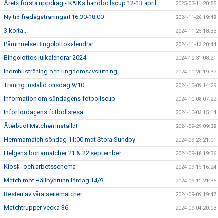
Årets första uppdrag - KAIKs handbollscup 12-13 april
2025-03-11 20:55
Ny tid fredagsträningar! 16:30-18:00
2024-11-26 19:48
3 korta...
2024-11-25 18:33
Påminnelse Bingolottokalendrar.
2024-11-13 20:44
Bingolottos julkalendrar 2024
2024-10-31 08:21
Inomhusträning och ungdomsavslutning
2024-10-20 19:32
Träning inställd onsdag 9/10
2024-10-09 14:29
Information om söndagens fotbollscup
2024-10-08 07:22
Inför lördagens fotbollsresa
2024-10-03 15:14
Återbud! Matchen inställd!
2024-09-29 09:38
Hemmamatch söndag 11:00 mot Stora Sundby
2024-09-23 21:01
Helgens bortamatcher 21 & 22 september
2024-09-18 19:36
Kiosk- och arbetsschema
2024-09-15 16:24
Match mot Hällbybrunn lördag 14/9
2024-09-11 21:36
Resten av våra seriematcher
2024-09-09 19:47
Matchtrupper vecka 36
2024-09-04 20:03