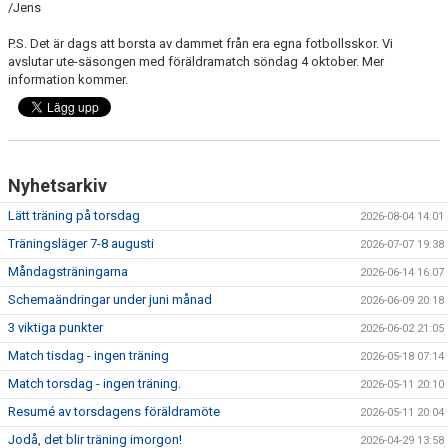
/Jens
DOKUMENT
P.S. Det är dags att borsta av dammet från era egna fotbollsskor. Vi
KONTAKT
avslutar ute-säsongen med föräldramatch söndag 4 oktober. Mer
information kommer.
GÄSTBOK P/F12
Nyhetsarkiv
Lätt träning på torsdag
2026-08-04 14:01
Träningsläger 7-8 augusti
2026-07-07 19:38
Måndagsträningarna
2026-06-14 16:07
Schemaändringar under juni månad
2026-06-09 20:18
3 viktiga punkter
2026-06-02 21:05
Match tisdag - ingen träning
2026-05-18 07:14
Match torsdag - ingen träning.
2026-05-11 20:10
Resumé av torsdagens föräldramöte
2026-05-11 20:04
Jodå, det blir träning imorgon!
2026-04-29 13:58