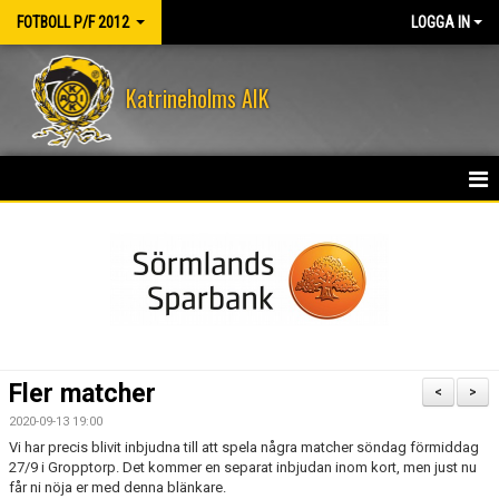
FOTBOLL P/F 2012
LOGGA IN
Katrineholms AIK
HEM
NYHETER
KALENDER
MATCHER
Fler matcher
<
>
TRUPPEN
2020-09-13 19:00
Vi har precis blivit inbjudna till att spela några matcher söndag förmiddag
BILDGALLERI
27/9 i Gropptorp. Det kommer en separat inbjudan inom kort, men just nu
får ni nöja er med denna blänkare.