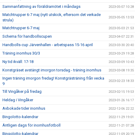
Sammanfattning av föräldramötet i måndags
2023-05-07 10:28
Matchtrupper 6-7 maj (nytt utskick, eftersom det verkade
2023-05-05 13:53
strula)
Matchtrupper 6-7 maj
2023-05-03 21:53
Schema för handbollscupen
2023-04-07 22:31
Handbolls-cup Järvenhallen - arbetspass 15-16 april
2023-03-30 20:40
Träning inomhus 30/3
2023-03-29 19:28
Ny tid ikväll: 17-18
2023-03-09 10:43
Konstgräset avstängt imorgon torsdag - träning inomhus
2023-03-08 19:35
Ingen träning imorgon fredag! Konstgrästräning från vecka
2023-02-23 18:33
9
Till Vingåker på fredag
2023-02-15 19:53
Heldag i Vingåker
2023-01-26 16:17
Avbokade tider inomhus
2022-12-06 22:22
Bingolotto-kalendrar
2022-11-29 19:01
Äntligen dags för inomhusfotboll
2022-11-21 07:28
Bingolotto-kalendrar
2022-11-09 20:19