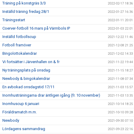
Träning på konstgräs 3/3
2022-02-17 18:36
Inställd träning fredag 28/1
2022-01-27 16:36
Träningsstart
2022-01-11 20:01
Coerver-fotboll 16 mars på Värmbols IP
2022-01-03 22:01
Inställd fotbollscup
2021-12-22 11:46
Fotboll framöver
2021-12-08 21:25
Bingolottokalendrar
2021-12-02 14:33
Vi fortsätter i Järvenhallen on & fr
2021-11-22 19:44
Ny träningsplats på onsdag
2021-11-15 18:27
Newbody & bingokalendrar
2021-11-08 07:34
En avbokad onsdagstid 17/11
2021-11-03 15:57
Inomhusträningarna drar äntligen igång (fr. 10 november)
2021-11-03 13:35
Inomhuscup 6 januari
2021-10-14 18:25
Föräldramatch m.m.
2021-10-10 09:28
Newbody
2021-09-30 07:10
Lördagens sammandrag
2021-09-23 22:16