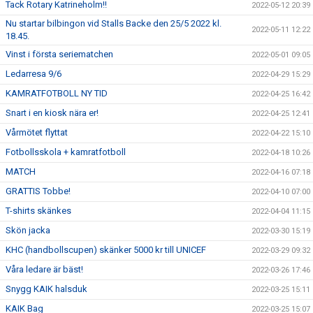
Tack Rotary Katrineholm!!
2022-05-12 20:39
Nu startar bilbingon vid Stalls Backe den 25/5 2022 kl.
2022-05-11 12:22
18.45.
Vinst i första seriematchen
2022-05-01 09:05
Ledarresa 9/6
2022-04-29 15:29
KAMRATFOTBOLL NY TID
2022-04-25 16:42
Snart i en kiosk nära er!
2022-04-25 12:41
Vårmötet flyttat
2022-04-22 15:10
Fotbollsskola + kamratfotboll
2022-04-18 10:26
MATCH
2022-04-16 07:18
GRATTIS Tobbe!
2022-04-10 07:00
T-shirts skänkes
2022-04-04 11:15
Skön jacka
2022-03-30 15:19
KHC (handbollscupen) skänker 5000 kr till UNICEF
2022-03-29 09:32
Våra ledare är bäst!
2022-03-26 17:46
Snygg KAIK halsduk
2022-03-25 15:11
KAIK Bag
2022-03-25 15:07