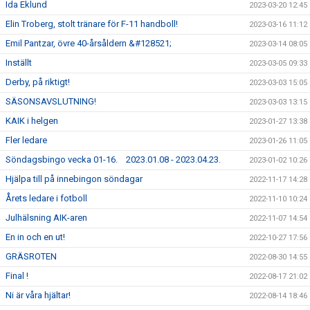
Ida Eklund
2023-03-20 12:45
Elin Troberg, stolt tränare för F-11 handboll!
2023-03-16 11:12
Emil Pantzar, övre 40-årsåldern &#128521;
2023-03-14 08:05
Inställt
2023-03-05 09:33
Derby, på riktigt!
2023-03-03 15:05
SÄSONSAVSLUTNING!
2023-03-03 13:15
KAIK i helgen
2023-01-27 13:38
Fler ledare
2023-01-26 11:05
Söndagsbingo vecka 01-16. 2023.01.08 - 2023.04.23.
2023-01-02 10:26
Hjälpa till på innebingon söndagar
2022-11-17 14:28
Årets ledare i fotboll
2022-11-10 10:24
Julhälsning AIK-aren
2022-11-07 14:54
En in och en ut!
2022-10-27 17:56
GRÄSROTEN
2022-08-30 14:55
Final !
2022-08-17 21:02
Ni är våra hjältar!
2022-08-14 18:46