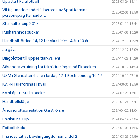
Uppstart Parafotboll
2025-03-24 15:11
Viktigt meddelande till berörda av SportAdmins
2025-02-05 13:58
personuppgiftsincident.
Stensätter cup 2017
2025-01-11 18:44
Push träningspuckar
2025-01-05 10:20
Handboll lördag 14/12 för våra tjejer 14 år +13 år.
2024-12-13 10:39
Julgåva
2024-12-12 12:09
Bingolotter till uppesittarkvällen!
2024-11-28 11:20
Säsongsavslutning för teknikträningen på Ekbacken
2024-10-12 14:53
USM i Stensättershallen lördag 12-19 och söndag 10-17
2024-10-11 07:10
KAIK-Hälleforsnäs i kväll
2024-08-30 15:50
Kylskåp till Stalls Backe
2024-07-29 13:01
Handbollsläger
2024-07-26 07:47
Årets idrottsprestation G:a AIK-are
2024-04-22 14:04
Eskilstuna Cup
2024-04-14 20:34
Fotbollskola
2024-04-09 13:25
fina resultat av bowlingungdomarna, del 2
2024-03-29 09:50