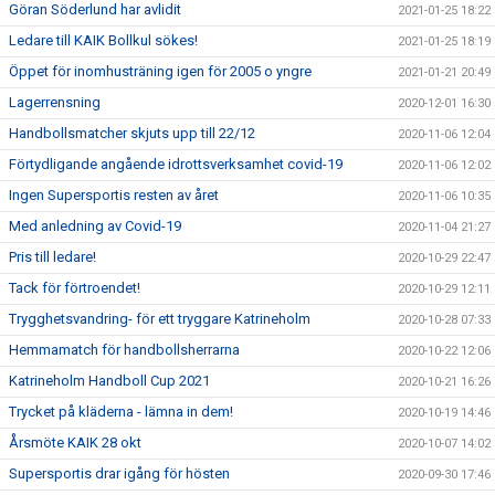
Göran Söderlund har avlidit
2021-01-25 18:22
Ledare till KAIK Bollkul sökes!
2021-01-25 18:19
Öppet för inomhusträning igen för 2005 o yngre
2021-01-21 20:49
Lagerrensning
2020-12-01 16:30
Handbollsmatcher skjuts upp till 22/12
2020-11-06 12:04
Förtydligande angående idrottsverksamhet covid-19
2020-11-06 12:02
Ingen Supersportis resten av året
2020-11-06 10:35
Med anledning av Covid-19
2020-11-04 21:27
Pris till ledare!
2020-10-29 22:47
Tack för förtroendet!
2020-10-29 12:11
Trygghetsvandring- för ett tryggare Katrineholm
2020-10-28 07:33
Hemmamatch för handbollsherrarna
2020-10-22 12:06
Katrineholm Handboll Cup 2021
2020-10-21 16:26
Trycket på kläderna - lämna in dem!
2020-10-19 14:46
Årsmöte KAIK 28 okt
2020-10-07 14:02
Supersportis drar igång för hösten
2020-09-30 17:46