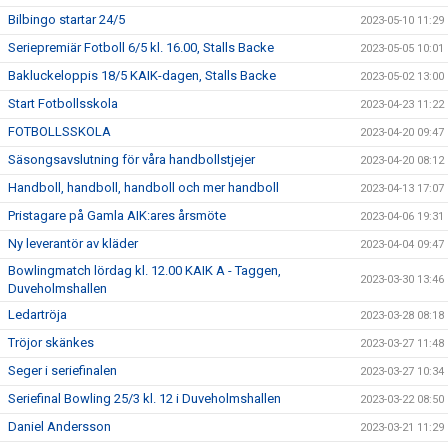
Bilbingo startar 24/5
2023-05-10 11:29
Seriepremiär Fotboll 6/5 kl. 16.00, Stalls Backe
2023-05-05 10:01
Bakluckeloppis 18/5 KAIK-dagen, Stalls Backe
2023-05-02 13:00
Start Fotbollsskola
2023-04-23 11:22
FOTBOLLSSKOLA
2023-04-20 09:47
Säsongsavslutning för våra handbollstjejer
2023-04-20 08:12
Handboll, handboll, handboll och mer handboll
2023-04-13 17:07
Pristagare på Gamla AIK:ares årsmöte
2023-04-06 19:31
Ny leverantör av kläder
2023-04-04 09:47
Bowlingmatch lördag kl. 12.00 KAIK A - Taggen,
2023-03-30 13:46
Duveholmshallen
Ledartröja
2023-03-28 08:18
Tröjor skänkes
2023-03-27 11:48
Seger i seriefinalen
2023-03-27 10:34
Seriefinal Bowling 25/3 kl. 12 i Duveholmshallen
2023-03-22 08:50
Daniel Andersson
2023-03-21 11:29