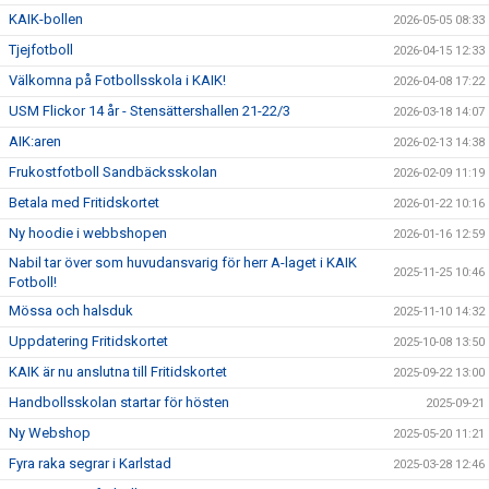
KAIK-bollen
2026-05-05 08:33
Tjejfotboll
2026-04-15 12:33
Välkomna på Fotbollsskola i KAIK!
2026-04-08 17:22
USM Flickor 14 år - Stensättershallen 21-22/3
2026-03-18 14:07
AIK:aren
2026-02-13 14:38
Frukostfotboll Sandbäcksskolan
2026-02-09 11:19
Betala med Fritidskortet
2026-01-22 10:16
Ny hoodie i webbshopen
2026-01-16 12:59
Nabil tar över som huvudansvarig för herr A-laget i KAIK
2025-11-25 10:46
Fotboll!
Mössa och halsduk
2025-11-10 14:32
Uppdatering Fritidskortet
2025-10-08 13:50
KAIK är nu anslutna till Fritidskortet
2025-09-22 13:00
Handbollsskolan startar för hösten
2025-09-21
Ny Webshop
2025-05-20 11:21
Fyra raka segrar i Karlstad
2025-03-28 12:46