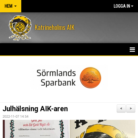
HEM
LOGGA IN
Katrineholms AIK
HEM
NYHETER
OM KLUBBEN
KONTAKT
Julhälsning AIK-aren
<
>
KALENDER
2022-11-07 14:54
VÅRA LEDARE