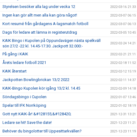
Styrelsen besöker alla lag under vecka 12
2022-03-16 21:33
Ingen kan gör allt men alla kan göra något!
2022-03-07 06:15
Kort resumé från gårdagens A-lagsmatch fotboll
2022-03-07 06:13
Dags för ledare att lämna in registerutdrag
2022-03-05 10:45
KAIK Bingo i Kupolen på Oppundavägen nästa spelkväll
2022-02-24 14:21
sön 27/2 -22 kl. 14.45-17.30. Jackpott 32.000:-
På gång i KAIK
2022-02-21 21:11
Årets ledare fotboll 2021
2022-02-18 11:52
KAIK återstart
2022-02-12 15:19
Jackpotten Bowlingbrickan 13/2 2022
2022-02-11 14:37
KAIK-Bingo Kupolen kör igång 13/2 kl. 14.45
2022-02-09 14:18
Söndagsbingo i Cupolen
2022-01-07 13:46
Spelar till IFK Norrköping
2022-01-02 18:19
Gott nytt KAIK-år! &#128155;&#128420;
2021-12-31 13:21
Ledare se hit! Save the date!
2021-12-23 11:21
Behöver du bingolotter till Uppesittarkvällen?
2021-12-23 11:19