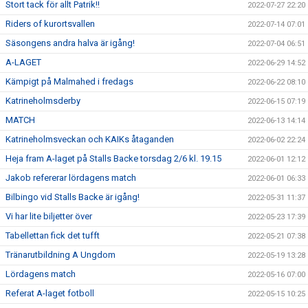
Stort tack för allt Patrik!!
2022-07-27 22:20
Riders of kurortsvallen
2022-07-14 07:01
Säsongens andra halva är igång!
2022-07-04 06:51
A-LAGET
2022-06-29 14:52
Kämpigt på Malmahed i fredags
2022-06-22 08:10
Katrineholmsderby
2022-06-15 07:19
MATCH
2022-06-13 14:14
Katrineholmsveckan och KAIKs åtaganden
2022-06-02 22:24
Heja fram A-laget på Stalls Backe torsdag 2/6 kl. 19.15
2022-06-01 12:12
Jakob refererar lördagens match
2022-06-01 06:33
Bilbingo vid Stalls Backe är igång!
2022-05-31 11:37
Vi har lite biljetter över
2022-05-23 17:39
Tabellettan fick det tufft
2022-05-21 07:38
Tränarutbildning A Ungdom
2022-05-19 13:28
Lördagens match
2022-05-16 07:00
Referat A-laget fotboll
2022-05-15 10:25