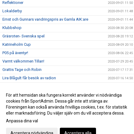
Reflektioner
2020-09-01 11:50
Lokalderby
2020-09-01 11:48
Ernst och Gunnars vandringspris av Gamla AIK:are
2020-09-01 11:44
Klubbshop
2020-08-30 20:08
Gräsroten- Svenska spel
2020-08-20 19:12
Katrineholm Cup
2020-08-09 20:10
P05 på äventyr!
2020-08-06 22:45
Varmt välkommen Tillan!
2020-07-29 20:45
Grattis Tage och Robin
2020-07-17 17:31
Lira Blågult får besök av radion
2020-07-16 14:50
GRATTIS BENJAMIN MATTSSON
2020-07-13 20:03
Stort grattis Jerry!
För att hemsidan ska fungera korrekt använder vi nödvändiga
2020-07-01 10:48
cookies från SportAdmin. Dessa går inte att stänga av.
Lira Blågult under vecka 29
2020-07-01 10:36
Föreningen kan också använda frivilliga cookies, t.ex. för statistik
eller marknadsföring. Du väljer själv om du vill acceptera dessa.
Anpassa dina val
Cookie-inställningar
Gå till Webbversion
Acceptera nödvändiga
Acceptera alla