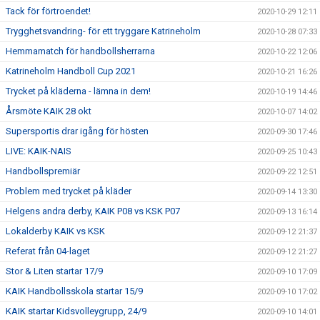
Tack för förtroendet!
2020-10-29 12:11
Trygghetsvandring- för ett tryggare Katrineholm
2020-10-28 07:33
Hemmamatch för handbollsherrarna
2020-10-22 12:06
Katrineholm Handboll Cup 2021
2020-10-21 16:26
Trycket på kläderna - lämna in dem!
2020-10-19 14:46
Årsmöte KAIK 28 okt
2020-10-07 14:02
Supersportis drar igång för hösten
2020-09-30 17:46
LIVE: KAIK-NAIS
2020-09-25 10:43
Handbollspremiär
2020-09-22 12:51
Problem med trycket på kläder
2020-09-14 13:30
Helgens andra derby, KAIK P08 vs KSK P07
2020-09-13 16:14
Lokalderby KAIK vs KSK
2020-09-12 21:37
Referat från 04-laget
2020-09-12 21:27
Stor & Liten startar 17/9
2020-09-10 17:09
KAIK Handbollsskola startar 15/9
2020-09-10 17:02
KAIK startar Kidsvolleygrupp, 24/9
2020-09-10 14:01