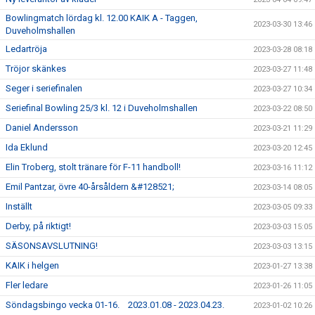
Bowlingmatch lördag kl. 12.00 KAIK A - Taggen,
2023-03-30 13:46
Duveholmshallen
Ledartröja
2023-03-28 08:18
Tröjor skänkes
2023-03-27 11:48
Seger i seriefinalen
2023-03-27 10:34
Seriefinal Bowling 25/3 kl. 12 i Duveholmshallen
2023-03-22 08:50
Daniel Andersson
2023-03-21 11:29
Ida Eklund
2023-03-20 12:45
Elin Troberg, stolt tränare för F-11 handboll!
2023-03-16 11:12
Emil Pantzar, övre 40-årsåldern &#128521;
2023-03-14 08:05
Inställt
2023-03-05 09:33
Derby, på riktigt!
2023-03-03 15:05
SÄSONSAVSLUTNING!
2023-03-03 13:15
KAIK i helgen
2023-01-27 13:38
Fler ledare
2023-01-26 11:05
Söndagsbingo vecka 01-16. 2023.01.08 - 2023.04.23.
2023-01-02 10:26