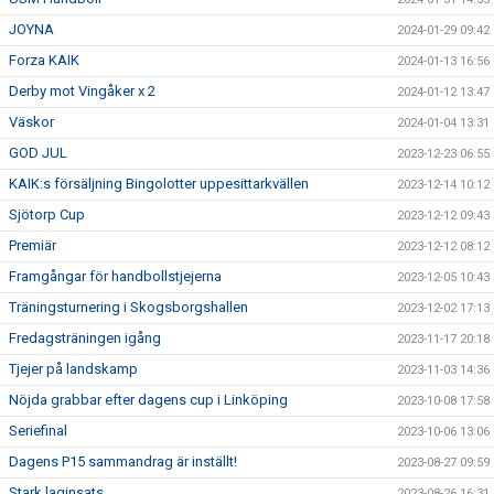
JOYNA
2024-01-29 09:42
Forza KAIK
2024-01-13 16:56
Derby mot Vingåker x 2
2024-01-12 13:47
Väskor
2024-01-04 13:31
GOD JUL
2023-12-23 06:55
KAIK:s försäljning Bingolotter uppesittarkvällen
2023-12-14 10:12
Sjötorp Cup
2023-12-12 09:43
Premiär
2023-12-12 08:12
Framgångar för handbollstjejerna
2023-12-05 10:43
Träningsturnering i Skogsborgshallen
2023-12-02 17:13
Fredagsträningen igång
2023-11-17 20:18
Tjejer på landskamp
2023-11-03 14:36
Nöjda grabbar efter dagens cup i Linköping
2023-10-08 17:58
Seriefinal
2023-10-06 13:06
Dagens P15 sammandrag är inställt!
2023-08-27 09:59
Stark laginsats
2023-08-26 16:31