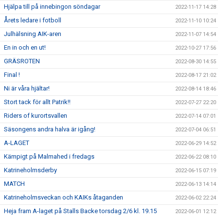
Hjälpa till på innebingon söndagar
2022-11-17 14:28
Årets ledare i fotboll
2022-11-10 10:24
Julhälsning AIK-aren
2022-11-07 14:54
En in och en ut!
2022-10-27 17:56
GRÄSROTEN
2022-08-30 14:55
Final !
2022-08-17 21:02
Ni är våra hjältar!
2022-08-14 18:46
Stort tack för allt Patrik!!
2022-07-27 22:20
Riders of kurortsvallen
2022-07-14 07:01
Säsongens andra halva är igång!
2022-07-04 06:51
A-LAGET
2022-06-29 14:52
Kämpigt på Malmahed i fredags
2022-06-22 08:10
Katrineholmsderby
2022-06-15 07:19
MATCH
2022-06-13 14:14
Katrineholmsveckan och KAIKs åtaganden
2022-06-02 22:24
Heja fram A-laget på Stalls Backe torsdag 2/6 kl. 19.15
2022-06-01 12:12