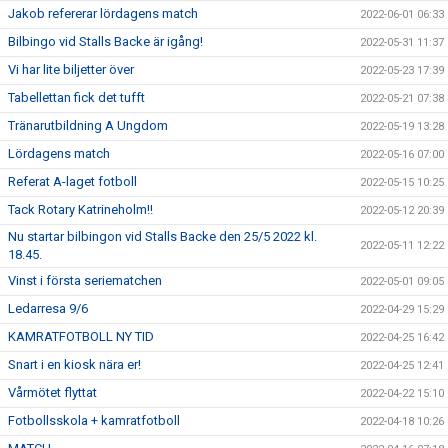
Jakob refererar lördagens match
2022-06-01 06:33
Bilbingo vid Stalls Backe är igång!
2022-05-31 11:37
Vi har lite biljetter över
2022-05-23 17:39
Tabellettan fick det tufft
2022-05-21 07:38
Tränarutbildning A Ungdom
2022-05-19 13:28
Lördagens match
2022-05-16 07:00
Referat A-laget fotboll
2022-05-15 10:25
Tack Rotary Katrineholm!!
2022-05-12 20:39
Nu startar bilbingon vid Stalls Backe den 25/5 2022 kl.
2022-05-11 12:22
18.45.
Vinst i första seriematchen
2022-05-01 09:05
Ledarresa 9/6
2022-04-29 15:29
KAMRATFOTBOLL NY TID
2022-04-25 16:42
Snart i en kiosk nära er!
2022-04-25 12:41
Vårmötet flyttat
2022-04-22 15:10
Fotbollsskola + kamratfotboll
2022-04-18 10:26