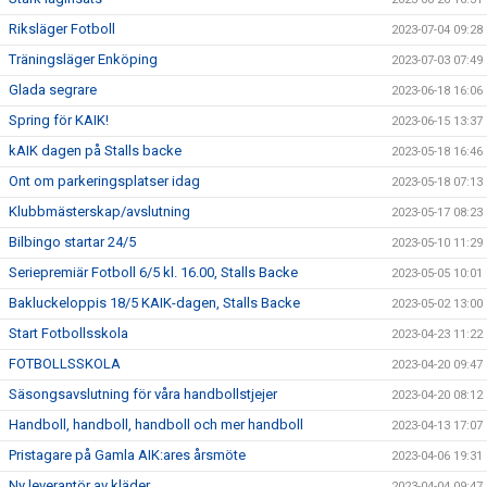
Riksläger Fotboll
2023-07-04 09:28
Träningsläger Enköping
2023-07-03 07:49
Glada segrare
2023-06-18 16:06
Spring för KAIK!
2023-06-15 13:37
kAIK dagen på Stalls backe
2023-05-18 16:46
Ont om parkeringsplatser idag
2023-05-18 07:13
Klubbmästerskap/avslutning
2023-05-17 08:23
Bilbingo startar 24/5
2023-05-10 11:29
Seriepremiär Fotboll 6/5 kl. 16.00, Stalls Backe
2023-05-05 10:01
Bakluckeloppis 18/5 KAIK-dagen, Stalls Backe
2023-05-02 13:00
Start Fotbollsskola
2023-04-23 11:22
FOTBOLLSSKOLA
2023-04-20 09:47
Säsongsavslutning för våra handbollstjejer
2023-04-20 08:12
Handboll, handboll, handboll och mer handboll
2023-04-13 17:07
Pristagare på Gamla AIK:ares årsmöte
2023-04-06 19:31
Ny leverantör av kläder
2023-04-04 09:47