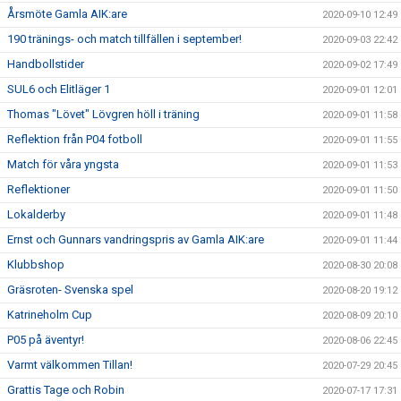
Årsmöte Gamla AIK:are
2020-09-10 12:49
190 tränings- och match tillfällen i september!
2020-09-03 22:42
Handbollstider
2020-09-02 17:49
SUL6 och Elitläger 1
2020-09-01 12:01
Thomas "Lövet" Lövgren höll i träning
2020-09-01 11:58
Reflektion från P04 fotboll
2020-09-01 11:55
Match för våra yngsta
2020-09-01 11:53
Reflektioner
2020-09-01 11:50
Lokalderby
2020-09-01 11:48
Ernst och Gunnars vandringspris av Gamla AIK:are
2020-09-01 11:44
Klubbshop
2020-08-30 20:08
Gräsroten- Svenska spel
2020-08-20 19:12
Katrineholm Cup
2020-08-09 20:10
P05 på äventyr!
2020-08-06 22:45
Varmt välkommen Tillan!
2020-07-29 20:45
Grattis Tage och Robin
2020-07-17 17:31