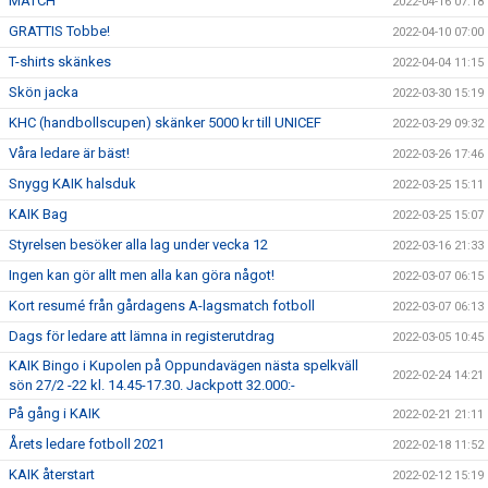
MATCH
2022-04-16 07:18
GRATTIS Tobbe!
2022-04-10 07:00
T-shirts skänkes
2022-04-04 11:15
Skön jacka
2022-03-30 15:19
KHC (handbollscupen) skänker 5000 kr till UNICEF
2022-03-29 09:32
Våra ledare är bäst!
2022-03-26 17:46
Snygg KAIK halsduk
2022-03-25 15:11
KAIK Bag
2022-03-25 15:07
Styrelsen besöker alla lag under vecka 12
2022-03-16 21:33
Ingen kan gör allt men alla kan göra något!
2022-03-07 06:15
Kort resumé från gårdagens A-lagsmatch fotboll
2022-03-07 06:13
Dags för ledare att lämna in registerutdrag
2022-03-05 10:45
KAIK Bingo i Kupolen på Oppundavägen nästa spelkväll
2022-02-24 14:21
sön 27/2 -22 kl. 14.45-17.30. Jackpott 32.000:-
På gång i KAIK
2022-02-21 21:11
Årets ledare fotboll 2021
2022-02-18 11:52
KAIK återstart
2022-02-12 15:19