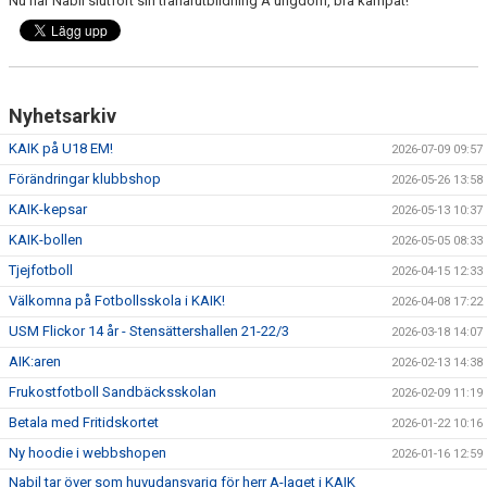
Nu har Nabil slutfört sin tränarutbildning A ungdom, bra kämpat!
Nyhetsarkiv
KAIK på U18 EM!
2026-07-09 09:57
Förändringar klubbshop
2026-05-26 13:58
KAIK-kepsar
2026-05-13 10:37
KAIK-bollen
2026-05-05 08:33
Tjejfotboll
2026-04-15 12:33
Välkomna på Fotbollsskola i KAIK!
2026-04-08 17:22
USM Flickor 14 år - Stensättershallen 21-22/3
2026-03-18 14:07
AIK:aren
2026-02-13 14:38
Frukostfotboll Sandbäcksskolan
2026-02-09 11:19
Betala med Fritidskortet
2026-01-22 10:16
Ny hoodie i webbshopen
2026-01-16 12:59
Nabil tar över som huvudansvarig för herr A-laget i KAIK