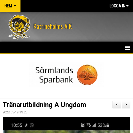
HEM
LOGGA IN
Katrineholms AIK
HEM
NYHETER
OM KLUBBEN
KONTAKT
Tränarutbildning A Ungdom
<
>
KALENDER
2022-05-19 13:28
VÅRA LEDARE