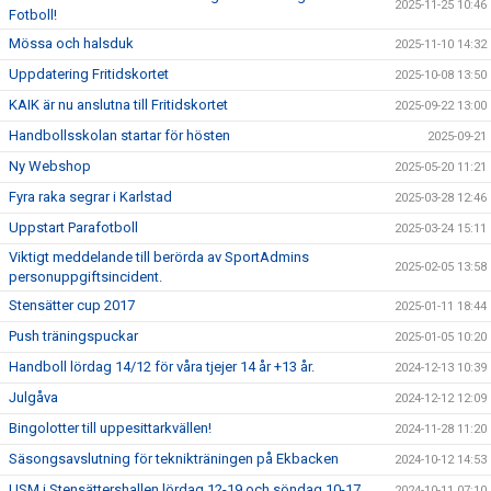
2025-11-25 10:46
Fotboll!
Mössa och halsduk
2025-11-10 14:32
Uppdatering Fritidskortet
2025-10-08 13:50
KAIK är nu anslutna till Fritidskortet
2025-09-22 13:00
Handbollsskolan startar för hösten
2025-09-21
Ny Webshop
2025-05-20 11:21
Fyra raka segrar i Karlstad
2025-03-28 12:46
Uppstart Parafotboll
2025-03-24 15:11
Viktigt meddelande till berörda av SportAdmins
2025-02-05 13:58
personuppgiftsincident.
Stensätter cup 2017
2025-01-11 18:44
Push träningspuckar
2025-01-05 10:20
Handboll lördag 14/12 för våra tjejer 14 år +13 år.
2024-12-13 10:39
Julgåva
2024-12-12 12:09
Bingolotter till uppesittarkvällen!
2024-11-28 11:20
Säsongsavslutning för teknikträningen på Ekbacken
2024-10-12 14:53
USM i Stensättershallen lördag 12-19 och söndag 10-17
2024-10-11 07:10