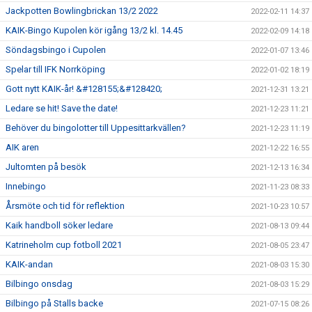
Jackpotten Bowlingbrickan 13/2 2022
2022-02-11 14:37
KAIK-Bingo Kupolen kör igång 13/2 kl. 14.45
2022-02-09 14:18
Söndagsbingo i Cupolen
2022-01-07 13:46
Spelar till IFK Norrköping
2022-01-02 18:19
Gott nytt KAIK-år! &#128155;&#128420;
2021-12-31 13:21
Ledare se hit! Save the date!
2021-12-23 11:21
Behöver du bingolotter till Uppesittarkvällen?
2021-12-23 11:19
AIK aren
2021-12-22 16:55
Jultomten på besök
2021-12-13 16:34
Innebingo
2021-11-23 08:33
Årsmöte och tid för reflektion
2021-10-23 10:57
Kaik handboll söker ledare
2021-08-13 09:44
Katrineholm cup fotboll 2021
2021-08-05 23:47
KAIK-andan
2021-08-03 15:30
Bilbingo onsdag
2021-08-03 15:29
Bilbingo på Stalls backe
2021-07-15 08:26