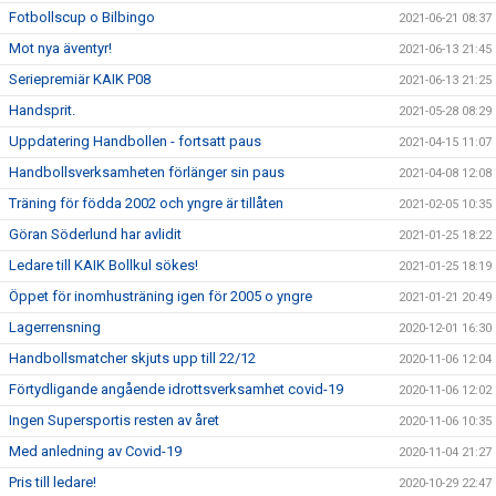
Fotbollscup o Bilbingo
2021-06-21 08:37
Mot nya äventyr!
2021-06-13 21:45
Seriepremiär KAIK P08
2021-06-13 21:25
Handsprit.
2021-05-28 08:29
Uppdatering Handbollen - fortsatt paus
2021-04-15 11:07
Handbollsverksamheten förlänger sin paus
2021-04-08 12:08
Träning för födda 2002 och yngre är tillåten
2021-02-05 10:35
Göran Söderlund har avlidit
2021-01-25 18:22
Ledare till KAIK Bollkul sökes!
2021-01-25 18:19
Öppet för inomhusträning igen för 2005 o yngre
2021-01-21 20:49
Lagerrensning
2020-12-01 16:30
Handbollsmatcher skjuts upp till 22/12
2020-11-06 12:04
Förtydligande angående idrottsverksamhet covid-19
2020-11-06 12:02
Ingen Supersportis resten av året
2020-11-06 10:35
Med anledning av Covid-19
2020-11-04 21:27
Pris till ledare!
2020-10-29 22:47