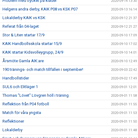
Problem med trycket på kläder
2020-09-14 13:30
Helgens andra derby, KAIK P08 vs KSK P07
2020-09-13 16:14
Lokalderby KAIK vs KSK
2020-09-12 21:37
Referat från 04-laget
2020-09-12 21:27
Stor & Liten startar 17/9
2020-09-10 17:09
KAIK Handbollsskola startar 15/9
2020-09-10 17:02
KAIK startar Kidsvolleygrupp, 24/9
2020-09-10 14:01
Årsmöte Gamla AIK:are
2020-09-10 12:49
190 tränings- och match tillfällen i september!
2020-09-03 22:42
Handbollstider
2020-09-02 17:49
SUL6 och Elitläger 1
2020-09-01 12:01
Thomas "Lövet" Lövgren höll i träning
2020-09-01 11:58
Reflektion från P04 fotboll
2020-09-01 11:55
Match för våra yngsta
2020-09-01 11:53
Reflektioner
2020-09-01 11:50
Lokalderby
2020-09-01 11:48