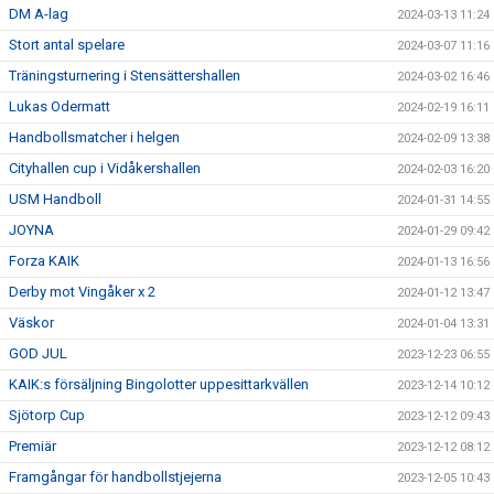
DM A-lag
2024-03-13 11:24
Stort antal spelare
2024-03-07 11:16
Träningsturnering i Stensättershallen
2024-03-02 16:46
Lukas Odermatt
2024-02-19 16:11
Handbollsmatcher i helgen
2024-02-09 13:38
Cityhallen cup i Vidåkershallen
2024-02-03 16:20
USM Handboll
2024-01-31 14:55
JOYNA
2024-01-29 09:42
Forza KAIK
2024-01-13 16:56
Derby mot Vingåker x 2
2024-01-12 13:47
Väskor
2024-01-04 13:31
GOD JUL
2023-12-23 06:55
KAIK:s försäljning Bingolotter uppesittarkvällen
2023-12-14 10:12
Sjötorp Cup
2023-12-12 09:43
Premiär
2023-12-12 08:12
Framgångar för handbollstjejerna
2023-12-05 10:43