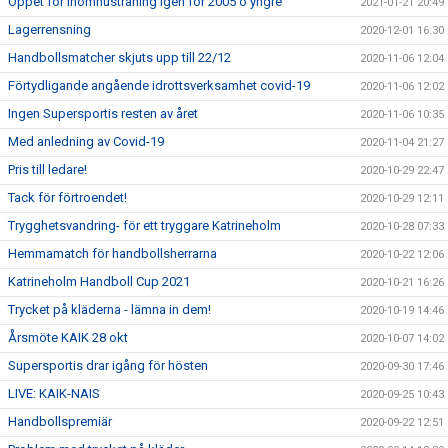
Öppet för inomhusträning igen för 2005 o yngre
2021-01-21 20:49
Lagerrensning
2020-12-01 16:30
Handbollsmatcher skjuts upp till 22/12
2020-11-06 12:04
Förtydligande angående idrottsverksamhet covid-19
2020-11-06 12:02
Ingen Supersportis resten av året
2020-11-06 10:35
Med anledning av Covid-19
2020-11-04 21:27
Pris till ledare!
2020-10-29 22:47
Tack för förtroendet!
2020-10-29 12:11
Trygghetsvandring- för ett tryggare Katrineholm
2020-10-28 07:33
Hemmamatch för handbollsherrarna
2020-10-22 12:06
Katrineholm Handboll Cup 2021
2020-10-21 16:26
Trycket på kläderna - lämna in dem!
2020-10-19 14:46
Årsmöte KAIK 28 okt
2020-10-07 14:02
Supersportis drar igång för hösten
2020-09-30 17:46
LIVE: KAIK-NAIS
2020-09-25 10:43
Handbollspremiär
2020-09-22 12:51