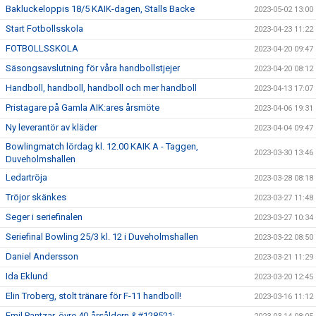
Bakluckeloppis 18/5 KAIK-dagen, Stalls Backe
2023-05-02 13:00
Start Fotbollsskola
2023-04-23 11:22
FOTBOLLSSKOLA
2023-04-20 09:47
Säsongsavslutning för våra handbollstjejer
2023-04-20 08:12
Handboll, handboll, handboll och mer handboll
2023-04-13 17:07
Pristagare på Gamla AIK:ares årsmöte
2023-04-06 19:31
Ny leverantör av kläder
2023-04-04 09:47
Bowlingmatch lördag kl. 12.00 KAIK A - Taggen,
2023-03-30 13:46
Duveholmshallen
Ledartröja
2023-03-28 08:18
Tröjor skänkes
2023-03-27 11:48
Seger i seriefinalen
2023-03-27 10:34
Seriefinal Bowling 25/3 kl. 12 i Duveholmshallen
2023-03-22 08:50
Daniel Andersson
2023-03-21 11:29
Ida Eklund
2023-03-20 12:45
Elin Troberg, stolt tränare för F-11 handboll!
2023-03-16 11:12
Emil Pantzar, övre 40-årsåldern &#128521;