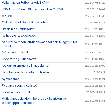
Välkomna på Fotbollsskola i KAIK!
2026-04-08 17:22
USM Flickor 14 år - Stensättershallen 21-22/3
2026-03-18 14:07
AIK:aren
2026-02-13 14:38
Frukostfotboll Sandbäcksskolan
2026-02-09 11:19
Betala med Fritidskortet
2026-01-22 10:16
Ny hoodie i webbshopen
2026-01-16 12:59
Nabil tar över som huvudansvarig för herr A-laget i KAIK
2025-11-25 10:46
Fotboll!
Mössa och halsduk
2025-11-10 14:32
Uppdatering Fritidskortet
2025-10-08 13:50
KAIK är nu anslutna till Fritidskortet
2025-09-22 13:00
Handbollsskolan startar för hösten
2025-09-21
Ny Webshop
2025-05-20 11:21
Fyra raka segrar i Karlstad
2025-03-28 12:46
Uppstart Parafotboll
2025-03-24 15:11
Viktigt meddelande till berörda av SportAdmins
2025-02-05 13:58
personuppgiftsincident.