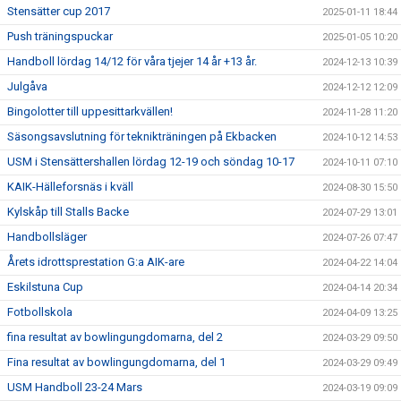
Stensätter cup 2017
2025-01-11 18:44
Push träningspuckar
2025-01-05 10:20
Handboll lördag 14/12 för våra tjejer 14 år +13 år.
2024-12-13 10:39
Julgåva
2024-12-12 12:09
Bingolotter till uppesittarkvällen!
2024-11-28 11:20
Säsongsavslutning för teknikträningen på Ekbacken
2024-10-12 14:53
USM i Stensättershallen lördag 12-19 och söndag 10-17
2024-10-11 07:10
KAIK-Hälleforsnäs i kväll
2024-08-30 15:50
Kylskåp till Stalls Backe
2024-07-29 13:01
Handbollsläger
2024-07-26 07:47
Årets idrottsprestation G:a AIK-are
2024-04-22 14:04
Eskilstuna Cup
2024-04-14 20:34
Fotbollskola
2024-04-09 13:25
fina resultat av bowlingungdomarna, del 2
2024-03-29 09:50
Fina resultat av bowlingungdomarna, del 1
2024-03-29 09:49
USM Handboll 23-24 Mars
2024-03-19 09:09