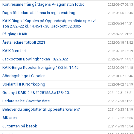
Kort resumé från gårdagens A-lagsmatch fotboll
2022-03-07 06:13
Dags för ledare att lämna in registerutdrag
2022-03-05 10:45
KAIK Bingo i Kupolen på Oppundavägen nästa spelkväll
2022-02-24 14:21
sön 27/2 -22 kl. 14.45-17.30. Jackpott 32.000:-
På gång i KAIK
2022-02-21 21:11
Årets ledare fotboll 2021
2022-02-18 11:52
KAIK återstart
2022-02-12 15:19
Jackpotten Bowlingbrickan 13/2 2022
2022-02-11 14:37
KAIK-Bingo Kupolen kör igång 13/2 kl. 14.45
2022-02-09 14:18
Söndagsbingo i Cupolen
2022-01-07 13:46
Spelar till IFK Norrköping
2022-01-02 18:19
Gott nytt KAIK-år! &#128155;&#128420;
2021-12-31 13:21
Ledare se hit! Save the date!
2021-12-23 11:21
Behöver du bingolotter till Uppesittarkvällen?
2021-12-23 11:19
AIK aren
2021-12-22 16:55
Jultomten på besök
2021-12-13 16:34