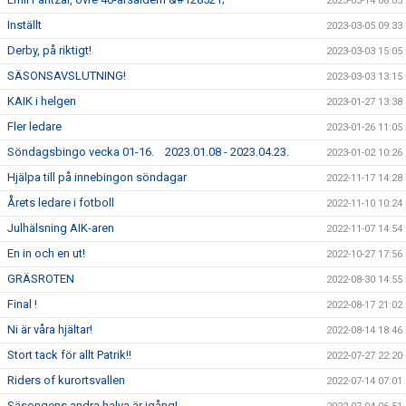
2023-03-14 08:05
Inställt
2023-03-05 09:33
Derby, på riktigt!
2023-03-03 15:05
SÄSONSAVSLUTNING!
2023-03-03 13:15
KAIK i helgen
2023-01-27 13:38
Fler ledare
2023-01-26 11:05
Söndagsbingo vecka 01-16. 2023.01.08 - 2023.04.23.
2023-01-02 10:26
Hjälpa till på innebingon söndagar
2022-11-17 14:28
Årets ledare i fotboll
2022-11-10 10:24
Julhälsning AIK-aren
2022-11-07 14:54
En in och en ut!
2022-10-27 17:56
GRÄSROTEN
2022-08-30 14:55
Final !
2022-08-17 21:02
Ni är våra hjältar!
2022-08-14 18:46
Stort tack för allt Patrik!!
2022-07-27 22:20
Riders of kurortsvallen
2022-07-14 07:01
Säsongens andra halva är igång!