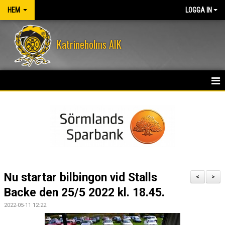
HEM
LOGGA IN
Katrineholms AIK
HEM
NYHETER
OM KLUBBEN
KONTAKT
Nu startar bilbingon vid Stalls
<
>
KALENDER
Backe den 25/5 2022 kl. 18.45.
2022-05-11 12:22
VÅRA LEDARE