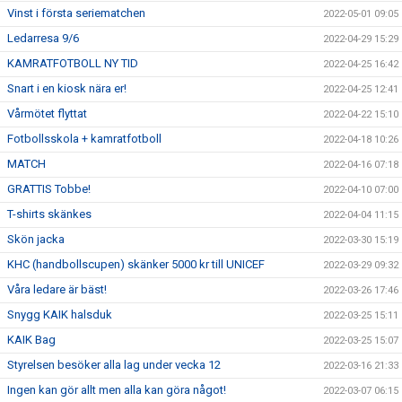
Vinst i första seriematchen
2022-05-01 09:05
Ledarresa 9/6
2022-04-29 15:29
KAMRATFOTBOLL NY TID
2022-04-25 16:42
Snart i en kiosk nära er!
2022-04-25 12:41
Vårmötet flyttat
2022-04-22 15:10
Fotbollsskola + kamratfotboll
2022-04-18 10:26
MATCH
2022-04-16 07:18
GRATTIS Tobbe!
2022-04-10 07:00
T-shirts skänkes
2022-04-04 11:15
Skön jacka
2022-03-30 15:19
KHC (handbollscupen) skänker 5000 kr till UNICEF
2022-03-29 09:32
Våra ledare är bäst!
2022-03-26 17:46
Snygg KAIK halsduk
2022-03-25 15:11
KAIK Bag
2022-03-25 15:07
Styrelsen besöker alla lag under vecka 12
2022-03-16 21:33
Ingen kan gör allt men alla kan göra något!
2022-03-07 06:15