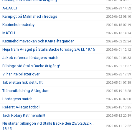
2022-07-04 06:51
A-LAGET
2022-06-29 14:52
Kämpigt på Malmahed i fredags
2022-06-22 08:10
Katrineholmsderby
2022-06-15 07:19
MATCH
2022-06-13 14:14
Katrineholmsveckan och KAIKs åtaganden
2022-06-02 22:24
Heja fram A-laget på Stalls Backe torsdag 2/6 kl. 19.15
2022-06-01 12:12
Jakob refererar lördagens match
2022-06-01 06:33
Bilbingo vid Stalls Backe är igång!
2022-05-31 11:37
Vi har lite biljetter över
2022-05-23 17:39
Tabellettan fick det tufft
2022-05-21 07:38
Tränarutbildning A Ungdom
2022-05-19 13:28
Lördagens match
2022-05-16 07:00
Referat A-laget fotboll
2022-05-15 10:25
Tack Rotary Katrineholm!!
2022-05-12 20:39
Nu startar bilbingon vid Stalls Backe den 25/5 2022 kl.
2022-05-11 12:22
18.45.