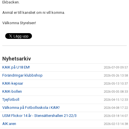
Ekbacken.
DOKUMENT
Anmäl er till kansliet om ni vill komma.
STYRELSE
Välkomna Styrelsen!
SPORTGRUPPEN, FOTBOLL
Nyhetsarkiv
KAIK på U18 EM!
2026-07-09 09:57
Förändringar klubbshop
2026-05-26 13:58
KAIK-kepsar
2026-05-13 10:37
KAIK-bollen
2026-05-05 08:33
Tjejfotboll
2026-04-15 12:33
Välkomna på Fotbollsskola i KAIK!
2026-04-08 17:22
USM Flickor 14 år - Stensättershallen 21-22/3
2026-03-18 14:07
AIK:aren
2026-02-13 14:38