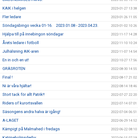
KAIK i helgen
2023-01-27 13:38
Fler ledare
2023-01-26 11:05
Söndagsbingo vecka 01-16. 2023.01.08 - 2023.04.23.
2023-01-02 10:26
Hjälpa till på innebingon söndagar
2022-11-17 14:28
Årets ledare i fotboll
2022-11-10 10:24
Julhälsning AIK-aren
2022-11-07 14:54
En in och en ut!
2022-10-27 17:56
GRÄSROTEN
2022-08-30 14:55
Final !
2022-08-17 21:02
Ni är våra hjältar!
2022-08-14 18:46
Stort tack för allt Patrik!!
2022-07-27 22:20
Riders of kurortsvallen
2022-07-14 07:01
Säsongens andra halva är igång!
2022-07-04 06:51
A-LAGET
2022-06-29 14:52
Kämpigt på Malmahed i fredags
2022-06-22 08:10
Katrineholmsderby
2022-06-15 07:19