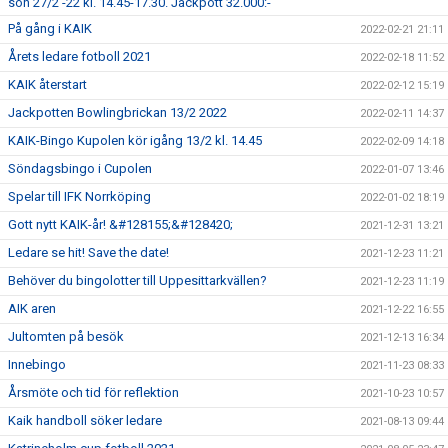
sön 27/2 -22 kl. 14.45-17.30. Jackpott 32.000:-
På gång i KAIK
2022-02-21 21:11
Årets ledare fotboll 2021
2022-02-18 11:52
KAIK återstart
2022-02-12 15:19
Jackpotten Bowlingbrickan 13/2 2022
2022-02-11 14:37
KAIK-Bingo Kupolen kör igång 13/2 kl. 14.45
2022-02-09 14:18
Söndagsbingo i Cupolen
2022-01-07 13:46
Spelar till IFK Norrköping
2022-01-02 18:19
Gott nytt KAIK-år! &#128155;&#128420;
2021-12-31 13:21
Ledare se hit! Save the date!
2021-12-23 11:21
Behöver du bingolotter till Uppesittarkvällen?
2021-12-23 11:19
AIK aren
2021-12-22 16:55
Jultomten på besök
2021-12-13 16:34
Innebingo
2021-11-23 08:33
Årsmöte och tid för reflektion
2021-10-23 10:57
Kaik handboll söker ledare
2021-08-13 09:44