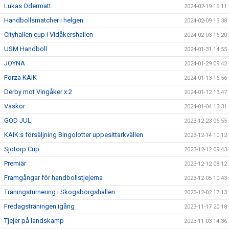
Lukas Odermatt
2024-02-19 16:11
Handbollsmatcher i helgen
2024-02-09 13:38
Cityhallen cup i Vidåkershallen
2024-02-03 16:20
USM Handboll
2024-01-31 14:55
JOYNA
2024-01-29 09:42
Forza KAIK
2024-01-13 16:56
Derby mot Vingåker x 2
2024-01-12 13:47
Väskor
2024-01-04 13:31
GOD JUL
2023-12-23 06:55
KAIK:s försäljning Bingolotter uppesittarkvällen
2023-12-14 10:12
Sjötorp Cup
2023-12-12 09:43
Premiär
2023-12-12 08:12
Framgångar för handbollstjejerna
2023-12-05 10:43
Träningsturnering i Skogsborgshallen
2023-12-02 17:13
Fredagsträningen igång
2023-11-17 20:18
Tjejer på landskamp
2023-11-03 14:36