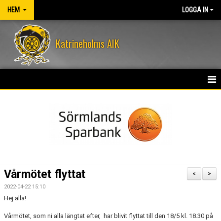
HEM
LOGGA IN
Katrineholms AIK
HEM
NYHETER
OM KLUBBEN
KONTAKT
Vårmötet flyttat
<
>
KALENDER
2022-04-22 15:10
Hej alla!
VÅRA LEDARE
Vårmötet, som ni alla längtat efter, har blivit flyttat till den 18/5 kl. 18.30 på