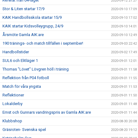
Referat från 04-laget
2020-09-12 21:27
Stor & Liten startar 17/9
2020-09-10 17:09
KAIK Handbollsskola startar 15/9
2020-09-10 17:02
KAIK startar Kidsvolleygrupp, 24/9
2020-09-10 14:01
Årsmöte Gamla AIK:are
2020-09-10 12:49
190 tränings- och match tillfällen i september!
2020-09-03 22:42
Handbollstider
2020-09-02 17:49
SUL6 och Elitläger 1
2020-09-01 12:01
Thomas "Lövet" Lövgren höll i träning
2020-09-01 11:58
Reflektion från P04 fotboll
2020-09-01 11:55
Match för våra yngsta
2020-09-01 11:53
Reflektioner
2020-09-01 11:50
Lokalderby
2020-09-01 11:48
Ernst och Gunnars vandringspris av Gamla AIK:are
2020-09-01 11:44
Klubbshop
2020-08-30 20:08
Gräsroten- Svenska spel
2020-08-20 19:12