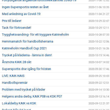
Förtydligande angående idrottsverksamhet covid-19
2020-11-06 12:02
Ingen Supersportis resten av året
2020-11-06 10:35
Med anledning av Covid-19
2020-11-04 21:27
Pris till ledare!
2020-10-29 22:47
Tack för förtroendet!
2020-10-29 12:11
Trygghetsvandring- för ett tryggare Katrineholm
2020-10-28 07:33
Hemmamatch för handbollsherrarna
2020-10-22 12:06
Katrineholm Handboll Cup 2021
2020-10-21 16:26
Trycket på kläderna - lämna in dem!
2020-10-19 14:46
Årsmöte KAIK 28 okt
2020-10-07 14:02
Supersportis drar igång för hösten
2020-09-30 17:46
LIVE: KAIK-NAIS
2020-09-25 10:43
Handbollspremiär
2020-09-22 12:51
Problem med trycket på kläder
2020-09-14 13:30
Helgens andra derby, KAIK P08 vs KSK P07
2020-09-13 16:14
Lokalderby KAIK vs KSK
2020-09-12 21:37