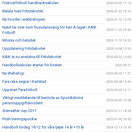
Frukostfotboll Sandbäcksskolan
2026-02-09 11:19
Betala med Fritidskortet
2026-01-22 10:16
Ny hoodie i webbshopen
2026-01-16 12:59
Nabil tar över som huvudansvarig för herr A-laget i KAIK
2025-11-25 10:46
Fotboll!
Mössa och halsduk
2025-11-10 14:32
Uppdatering Fritidskortet
2025-10-08 13:50
KAIK är nu anslutna till Fritidskortet
2025-09-22 13:00
Handbollsskolan startar för hösten
2025-09-21
Ny Webshop
2025-05-20 11:21
Fyra raka segrar i Karlstad
2025-03-28 12:46
Uppstart Parafotboll
2025-03-24 15:11
Viktigt meddelande till berörda av SportAdmins
2025-02-05 13:58
personuppgiftsincident.
Stensätter cup 2017
2025-01-11 18:44
Push träningspuckar
2025-01-05 10:20
Handboll lördag 14/12 för våra tjejer 14 år +13 år.
2024-12-13 10:39