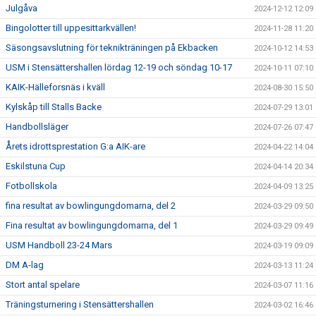
Julgåva
2024-12-12 12:09
Bingolotter till uppesittarkvällen!
2024-11-28 11:20
Säsongsavslutning för teknikträningen på Ekbacken
2024-10-12 14:53
USM i Stensättershallen lördag 12-19 och söndag 10-17
2024-10-11 07:10
KAIK-Hälleforsnäs i kväll
2024-08-30 15:50
Kylskåp till Stalls Backe
2024-07-29 13:01
Handbollsläger
2024-07-26 07:47
Årets idrottsprestation G:a AIK-are
2024-04-22 14:04
Eskilstuna Cup
2024-04-14 20:34
Fotbollskola
2024-04-09 13:25
fina resultat av bowlingungdomarna, del 2
2024-03-29 09:50
Fina resultat av bowlingungdomarna, del 1
2024-03-29 09:49
USM Handboll 23-24 Mars
2024-03-19 09:09
DM A-lag
2024-03-13 11:24
Stort antal spelare
2024-03-07 11:16
Träningsturnering i Stensättershallen
2024-03-02 16:46