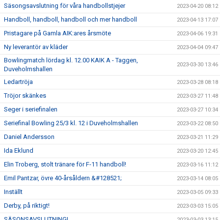
Säsongsavslutning för våra handbollstjejer
2023-04-20 08:12
Handboll, handboll, handboll och mer handboll
2023-04-13 17:07
Pristagare på Gamla AIK:ares årsmöte
2023-04-06 19:31
Ny leverantör av kläder
2023-04-04 09:47
Bowlingmatch lördag kl. 12.00 KAIK A - Taggen,
2023-03-30 13:46
Duveholmshallen
Ledartröja
2023-03-28 08:18
Tröjor skänkes
2023-03-27 11:48
Seger i seriefinalen
2023-03-27 10:34
Seriefinal Bowling 25/3 kl. 12 i Duveholmshallen
2023-03-22 08:50
Daniel Andersson
2023-03-21 11:29
Ida Eklund
2023-03-20 12:45
Elin Troberg, stolt tränare för F-11 handboll!
2023-03-16 11:12
Emil Pantzar, övre 40-årsåldern &#128521;
2023-03-14 08:05
Inställt
2023-03-05 09:33
Derby, på riktigt!
2023-03-03 15:05
SÄSONSAVSLUTNING!
2023-03-03 13:15