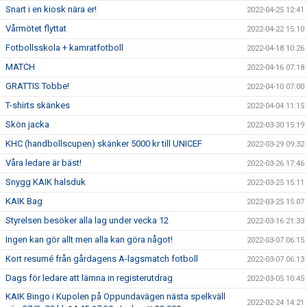
Snart i en kiosk nära er!
2022-04-25 12:41
Vårmötet flyttat
2022-04-22 15:10
Fotbollsskola + kamratfotboll
2022-04-18 10:26
MATCH
2022-04-16 07:18
GRATTIS Tobbe!
2022-04-10 07:00
T-shirts skänkes
2022-04-04 11:15
Skön jacka
2022-03-30 15:19
KHC (handbollscupen) skänker 5000 kr till UNICEF
2022-03-29 09:32
Våra ledare är bäst!
2022-03-26 17:46
Snygg KAIK halsduk
2022-03-25 15:11
KAIK Bag
2022-03-25 15:07
Styrelsen besöker alla lag under vecka 12
2022-03-16 21:33
Ingen kan gör allt men alla kan göra något!
2022-03-07 06:15
Kort resumé från gårdagens A-lagsmatch fotboll
2022-03-07 06:13
Dags för ledare att lämna in registerutdrag
2022-03-05 10:45
KAIK Bingo i Kupolen på Oppundavägen nästa spelkväll
2022-02-24 14:21