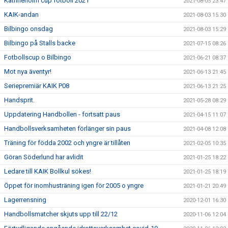
Katrineholm cup fotboll 2021
2021-08-05 23:47
KAIK-andan
2021-08-03 15:30
Bilbingo onsdag
2021-08-03 15:29
Bilbingo på Stalls backe
2021-07-15 08:26
Fotbollscup o Bilbingo
2021-06-21 08:37
Mot nya äventyr!
2021-06-13 21:45
Seriepremiär KAIK P08
2021-06-13 21:25
Handsprit.
2021-05-28 08:29
Uppdatering Handbollen - fortsatt paus
2021-04-15 11:07
Handbollsverksamheten förlänger sin paus
2021-04-08 12:08
Träning för födda 2002 och yngre är tillåten
2021-02-05 10:35
Göran Söderlund har avlidit
2021-01-25 18:22
Ledare till KAIK Bollkul sökes!
2021-01-25 18:19
Öppet för inomhusträning igen för 2005 o yngre
2021-01-21 20:49
Lagerrensning
2020-12-01 16:30
Handbollsmatcher skjuts upp till 22/12
2020-11-06 12:04