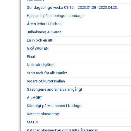
Söndagsbingo vecka 01-16. 2023.01.08 - 2023.04.23.
Hjälpa till på innebingon söndagar
Årets ledare i fotboll
Julhälsning AIK-aren
En in och en ut!
GRÄSROTEN
Final !
Ni är våra hjältar!
Stort tack för allt Patrik!!
Riders of kurortsvallen
Säsongens andra halva är igång!
A-LAGET
Kämpigt på Malmahed i fredags
Katrineholmsderby
MATCH
Katrineholmsveckan och KAIKs åtaganden