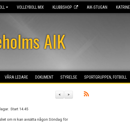
OLL
VOLLEYBOLL MIX
KLUBBSHOP
AIK-STUGAN
KATRIN
eholms AIK
VÅRA LEDARE
DOKUMENT
STYRELSE
SPORTGRUPPEN, FOTBOLL
<
>
agar. Start 14.45
sliet om ni kan avsätta någon Söndag för