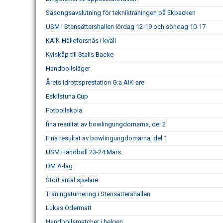
Säsongsavslutning för teknikträningen på Ekbacken
USM i Stensättershallen lördag 12-19 och söndag 10-17
KAIK-Hälleforsnäs i kväll
Kylskåp till Stalls Backe
Handbollsläger
Årets idrottsprestation G:a AIK-are
Eskilstuna Cup
Fotbollskola
fina resultat av bowlingungdomarna, del 2
Fina resultat av bowlingungdomarna, del 1
USM Handboll 23-24 Mars
DM A-lag
Stort antal spelare
Träningsturnering i Stensättershallen
Lukas Odermatt
Handbollsmatcher i helgen