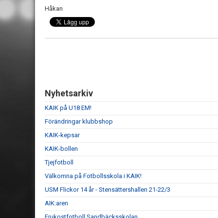
Håkan
Nyhetsarkiv
KAIK på U18 EM!
Förändringar klubbshop
KAIK-kepsar
KAIK-bollen
Tjejfotboll
Välkomna på Fotbollsskola i KAIK!
USM Flickor 14 år - Stensättershallen 21-22/3
AIK:aren
Frukostfotboll Sandbäcksskolan