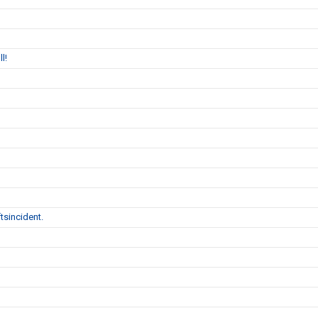
l!
tsincident.