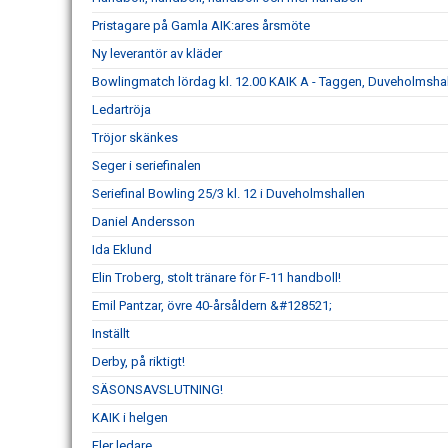
Pristagare på Gamla AIK:ares årsmöte
Ny leverantör av kläder
Bowlingmatch lördag kl. 12.00 KAIK A - Taggen, Duveholmsha
Ledartröja
Tröjor skänkes
Seger i seriefinalen
Seriefinal Bowling 25/3 kl. 12 i Duveholmshallen
Daniel Andersson
Ida Eklund
Elin Troberg, stolt tränare för F-11 handboll!
Emil Pantzar, övre 40-årsåldern &#128521;
Inställt
Derby, på riktigt!
SÄSONSAVSLUTNING!
KAIK i helgen
Fler ledare