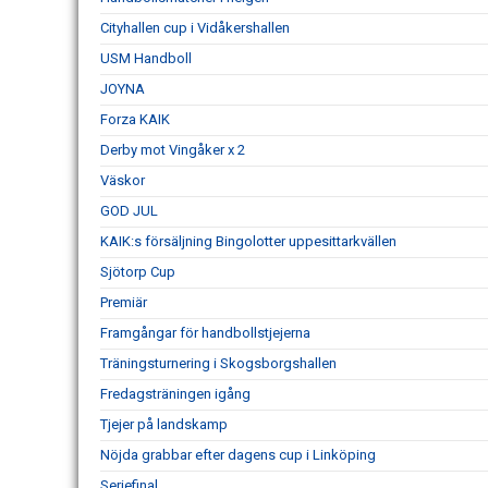
Cityhallen cup i Vidåkershallen
USM Handboll
JOYNA
Forza KAIK
Derby mot Vingåker x 2
Väskor
GOD JUL
KAIK:s försäljning Bingolotter uppesittarkvällen
Sjötorp Cup
Premiär
Framgångar för handbollstjejerna
Träningsturnering i Skogsborgshallen
Fredagsträningen igång
Tjejer på landskamp
Nöjda grabbar efter dagens cup i Linköping
Seriefinal