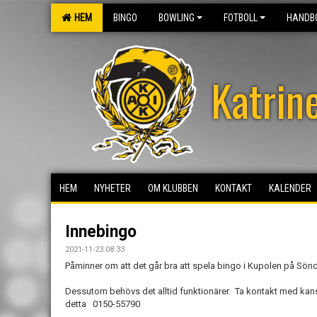
HEM
BINGO
BOWLING
FOTBOLL
HANDB
Katrin
HEM
NYHETER
OM KLUBBEN
KONTAKT
KALENDER
Innebingo
2021-11-23 08:33
Påminner om att det går bra att spela bingo i Kupolen på Sönd
Dessutom behövs det alltid funktionärer. Ta kontakt med kan
detta 0150-55790