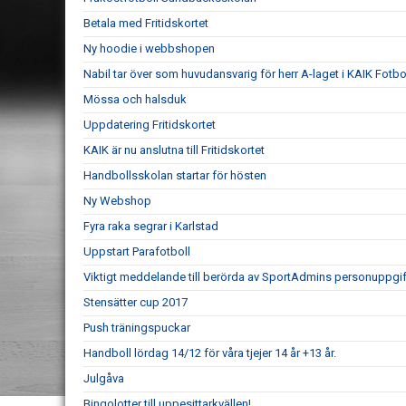
Betala med Fritidskortet
Ny hoodie i webbshopen
Nabil tar över som huvudansvarig för herr A-laget i KAIK Fotbol
Mössa och halsduk
Uppdatering Fritidskortet
KAIK är nu anslutna till Fritidskortet
Handbollsskolan startar för hösten
Ny Webshop
Fyra raka segrar i Karlstad
Uppstart Parafotboll
Viktigt meddelande till berörda av SportAdmins personuppgif
Stensätter cup 2017
Push träningspuckar
Handboll lördag 14/12 för våra tjejer 14 år +13 år.
Julgåva
Bingolotter till uppesittarkvällen!