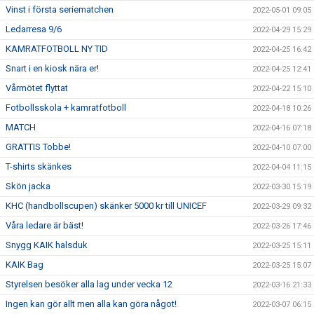
Vinst i första seriematchen
2022-05-01 09:05
Ledarresa 9/6
2022-04-29 15:29
KAMRATFOTBOLL NY TID
2022-04-25 16:42
Snart i en kiosk nära er!
2022-04-25 12:41
Vårmötet flyttat
2022-04-22 15:10
Fotbollsskola + kamratfotboll
2022-04-18 10:26
MATCH
2022-04-16 07:18
GRATTIS Tobbe!
2022-04-10 07:00
T-shirts skänkes
2022-04-04 11:15
Skön jacka
2022-03-30 15:19
KHC (handbollscupen) skänker 5000 kr till UNICEF
2022-03-29 09:32
Våra ledare är bäst!
2022-03-26 17:46
Snygg KAIK halsduk
2022-03-25 15:11
KAIK Bag
2022-03-25 15:07
Styrelsen besöker alla lag under vecka 12
2022-03-16 21:33
Ingen kan gör allt men alla kan göra något!
2022-03-07 06:15