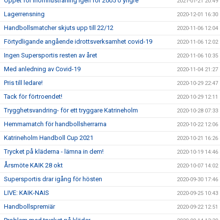
Öppet för inomhusträning igen för 2005 o yngre
2021-01-21 20:49
Lagerrensning
2020-12-01 16:30
Handbollsmatcher skjuts upp till 22/12
2020-11-06 12:04
Förtydligande angående idrottsverksamhet covid-19
2020-11-06 12:02
Ingen Supersportis resten av året
2020-11-06 10:35
Med anledning av Covid-19
2020-11-04 21:27
Pris till ledare!
2020-10-29 22:47
Tack för förtroendet!
2020-10-29 12:11
Trygghetsvandring- för ett tryggare Katrineholm
2020-10-28 07:33
Hemmamatch för handbollsherrarna
2020-10-22 12:06
Katrineholm Handboll Cup 2021
2020-10-21 16:26
Trycket på kläderna - lämna in dem!
2020-10-19 14:46
Årsmöte KAIK 28 okt
2020-10-07 14:02
Supersportis drar igång för hösten
2020-09-30 17:46
LIVE: KAIK-NAIS
2020-09-25 10:43
Handbollspremiär
2020-09-22 12:51