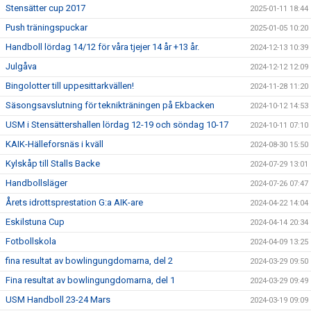
Stensätter cup 2017
2025-01-11 18:44
Push träningspuckar
2025-01-05 10:20
Handboll lördag 14/12 för våra tjejer 14 år +13 år.
2024-12-13 10:39
Julgåva
2024-12-12 12:09
Bingolotter till uppesittarkvällen!
2024-11-28 11:20
Säsongsavslutning för teknikträningen på Ekbacken
2024-10-12 14:53
USM i Stensättershallen lördag 12-19 och söndag 10-17
2024-10-11 07:10
KAIK-Hälleforsnäs i kväll
2024-08-30 15:50
Kylskåp till Stalls Backe
2024-07-29 13:01
Handbollsläger
2024-07-26 07:47
Årets idrottsprestation G:a AIK-are
2024-04-22 14:04
Eskilstuna Cup
2024-04-14 20:34
Fotbollskola
2024-04-09 13:25
fina resultat av bowlingungdomarna, del 2
2024-03-29 09:50
Fina resultat av bowlingungdomarna, del 1
2024-03-29 09:49
USM Handboll 23-24 Mars
2024-03-19 09:09