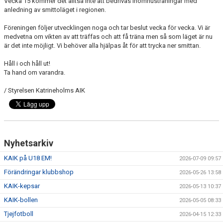
Vecka 15 kommer det alltså inte att bedrivas inomhusträningar med
DOKUMENT
anledning av smittoläget i regionen.
STYRELSE
Föreningen följer utvecklingen noga och tar beslut vecka för vecka. Vi är
medvetna om vikten av att träffas och att få träna men så som läget är nu
är det inte möjligt. Vi behöver alla hjälpas åt för att trycka ner smittan.
SPORTGRUPPEN, FOTBOLL
Håll i och håll ut!
Ta hand om varandra.
/ Styrelsen Katrineholms AIK
Nyhetsarkiv
KAIK på U18 EM!
2026-07-09 09:57
Förändringar klubbshop
2026-05-26 13:58
KAIK-kepsar
2026-05-13 10:37
KAIK-bollen
2026-05-05 08:33
Tjejfotboll
2026-04-15 12:33