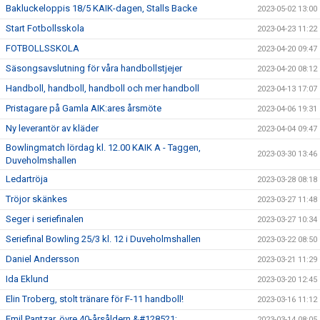
Bakluckeloppis 18/5 KAIK-dagen, Stalls Backe
2023-05-02 13:00
Start Fotbollsskola
2023-04-23 11:22
FOTBOLLSSKOLA
2023-04-20 09:47
Säsongsavslutning för våra handbollstjejer
2023-04-20 08:12
Handboll, handboll, handboll och mer handboll
2023-04-13 17:07
Pristagare på Gamla AIK:ares årsmöte
2023-04-06 19:31
Ny leverantör av kläder
2023-04-04 09:47
Bowlingmatch lördag kl. 12.00 KAIK A - Taggen,
2023-03-30 13:46
Duveholmshallen
Ledartröja
2023-03-28 08:18
Tröjor skänkes
2023-03-27 11:48
Seger i seriefinalen
2023-03-27 10:34
Seriefinal Bowling 25/3 kl. 12 i Duveholmshallen
2023-03-22 08:50
Daniel Andersson
2023-03-21 11:29
Ida Eklund
2023-03-20 12:45
Elin Troberg, stolt tränare för F-11 handboll!
2023-03-16 11:12
Emil Pantzar, övre 40-årsåldern &#128521;
2023-03-14 08:05