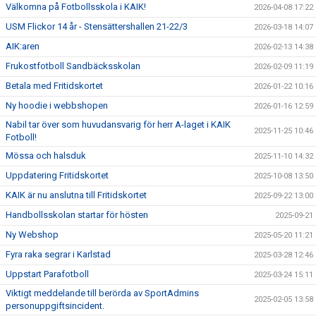
Välkomna på Fotbollsskola i KAIK!
2026-04-08 17:22
USM Flickor 14 år - Stensättershallen 21-22/3
2026-03-18 14:07
AIK:aren
2026-02-13 14:38
Frukostfotboll Sandbäcksskolan
2026-02-09 11:19
Betala med Fritidskortet
2026-01-22 10:16
Ny hoodie i webbshopen
2026-01-16 12:59
Nabil tar över som huvudansvarig för herr A-laget i KAIK
2025-11-25 10:46
Fotboll!
Mössa och halsduk
2025-11-10 14:32
Uppdatering Fritidskortet
2025-10-08 13:50
KAIK är nu anslutna till Fritidskortet
2025-09-22 13:00
Handbollsskolan startar för hösten
2025-09-21
Ny Webshop
2025-05-20 11:21
Fyra raka segrar i Karlstad
2025-03-28 12:46
Uppstart Parafotboll
2025-03-24 15:11
Viktigt meddelande till berörda av SportAdmins
2025-02-05 13:58
personuppgiftsincident.