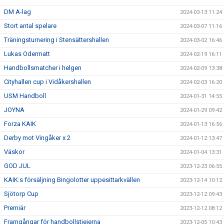
DM A-lag
2024-03-13 11:24
Stort antal spelare
2024-03-07 11:16
Träningsturnering i Stensättershallen
2024-03-02 16:46
Lukas Odermatt
2024-02-19 16:11
Handbollsmatcher i helgen
2024-02-09 13:38
Cityhallen cup i Vidåkershallen
2024-02-03 16:20
USM Handboll
2024-01-31 14:55
JOYNA
2024-01-29 09:42
Forza KAIK
2024-01-13 16:56
Derby mot Vingåker x 2
2024-01-12 13:47
Väskor
2024-01-04 13:31
GOD JUL
2023-12-23 06:55
KAIK:s försäljning Bingolotter uppesittarkvällen
2023-12-14 10:12
Sjötorp Cup
2023-12-12 09:43
Premiär
2023-12-12 08:12
Framgångar för handbollstjejerna
2023-12-05 10:43