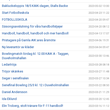
Bakluckeloppis 18/5 KAIK-dagen, Stalls Backe
2023-05-02 13:00
Start Fotbollsskola
2023-04-23 11:22
FOTBOLLSSKOLA
2023-04-20 09:47
Säsongsavslutning för våra handbollstjejer
2023-04-20 08:12
Handboll, handboll, handboll och mer handboll
2023-04-13 17:07
Pristagare på Gamla AIK:ares årsmöte
2023-04-06 19:31
Ny leverantör av kläder
2023-04-04 09:47
Bowlingmatch lördag kl. 12.00 KAIK A - Taggen,
2023-03-30 13:46
Duveholmshallen
Ledartröja
2023-03-28 08:18
Tröjor skänkes
2023-03-27 11:48
Seger i seriefinalen
2023-03-27 10:34
Seriefinal Bowling 25/3 kl. 12 i Duveholmshallen
2023-03-22 08:50
Daniel Andersson
2023-03-21 11:29
Ida Eklund
2023-03-20 12:45
Elin Troberg, stolt tränare för F-11 handboll!
2023-03-16 11:12