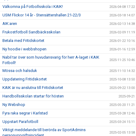
Välkomna på Fotbollsskola i KAIK!
2026-04-08 17:22
USM Flickor 14 år - Stensättershallen 21-22/3
2026-03-18 14:07
AIK:aren
2026-02-13 14:38
Frukostfotboll Sandbäcksskolan
2026-02-09 11:19
Betala med Fritidskortet
2026-01-22 10:16
Ny hoodie i webbshopen
2026-01-16 12:59
Nabil tar över som huvudansvarig för herr A-laget i KAIK
2025-11-25 10:46
Fotboll!
Mössa och halsduk
2025-11-10 14:32
Uppdatering Fritidskortet
2025-10-08 13:50
KAIK är nu anslutna till Fritidskortet
2025-09-22 13:00
Handbollsskolan startar för hösten
2025-09-21
Ny Webshop
2025-05-20 11:21
Fyra raka segrar i Karlstad
2025-03-28 12:46
Uppstart Parafotboll
2025-03-24 15:11
Viktigt meddelande till berörda av SportAdmins
2025-02-05 13:58
personuppgiftsincident.