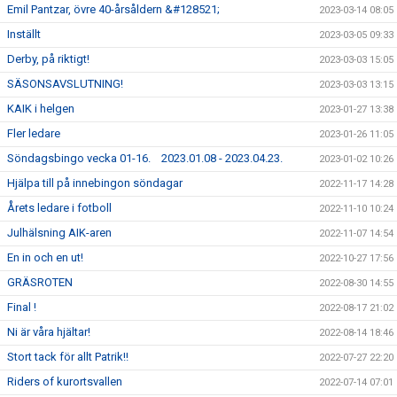
Emil Pantzar, övre 40-årsåldern &#128521;
2023-03-14 08:05
Inställt
2023-03-05 09:33
Derby, på riktigt!
2023-03-03 15:05
SÄSONSAVSLUTNING!
2023-03-03 13:15
KAIK i helgen
2023-01-27 13:38
Fler ledare
2023-01-26 11:05
Söndagsbingo vecka 01-16. 2023.01.08 - 2023.04.23.
2023-01-02 10:26
Hjälpa till på innebingon söndagar
2022-11-17 14:28
Årets ledare i fotboll
2022-11-10 10:24
Julhälsning AIK-aren
2022-11-07 14:54
En in och en ut!
2022-10-27 17:56
GRÄSROTEN
2022-08-30 14:55
Final !
2022-08-17 21:02
Ni är våra hjältar!
2022-08-14 18:46
Stort tack för allt Patrik!!
2022-07-27 22:20
Riders of kurortsvallen
2022-07-14 07:01