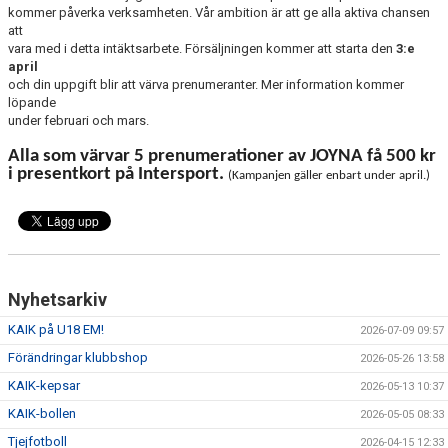
kommer påverka verksamheten. Vår ambition är att ge alla aktiva chansen
att
vara med i detta intäktsarbete. Försäljningen kommer att starta den
3:e
april
och din uppgift blir att värva prenumeranter. Mer information kommer
löpande
under februari och mars.
Alla som värvar 5 prenumerationer av JOYNA få 500 kr
i presentkort på Intersport.
(Kampanjen gäller enbart under april.)
Nyhetsarkiv
KAIK på U18 EM!
2026-07-09 09:57
Förändringar klubbshop
2026-05-26 13:58
KAIK-kepsar
2026-05-13 10:37
KAIK-bollen
2026-05-05 08:33
Tjejfotboll
2026-04-15 12:33