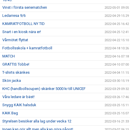
Vinst i första seriematchen
2022-05-01 09:05
Ledarresa 9/6
2022-04-29 15:29
KAMRATFOTBOLL NY TID
2022-04-25 16:42
Snart i en kiosk nära er!
2022-04-25 12:41
Vårmötet flyttat
2022-04-22 15:10
Fotbollsskola + kamratfotboll
2022-04-18 10:26
MATCH
2022-04-16 07:18
GRATTIS Tobbe!
2022-04-10 07:00
T-shirts skänkes
2022-04-04 11:15
Skön jacka
2022-03-30 15:19
KHC (handbollscupen) skänker 5000 kr till UNICEF
2022-03-29 09:32
Våra ledare är bäst!
2022-03-26 17:46
Snygg KAIK halsduk
2022-03-25 15:11
KAIK Bag
2022-03-25 15:07
Styrelsen besöker alla lag under vecka 12
2022-03-16 21:33
Ingen kan gör allt men alla kan göra något!
2022-03-07 06:15