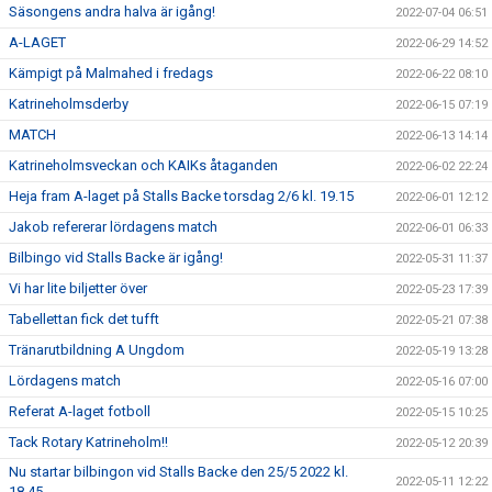
Säsongens andra halva är igång!
2022-07-04 06:51
A-LAGET
2022-06-29 14:52
Kämpigt på Malmahed i fredags
2022-06-22 08:10
Katrineholmsderby
2022-06-15 07:19
MATCH
2022-06-13 14:14
Katrineholmsveckan och KAIKs åtaganden
2022-06-02 22:24
Heja fram A-laget på Stalls Backe torsdag 2/6 kl. 19.15
2022-06-01 12:12
Jakob refererar lördagens match
2022-06-01 06:33
Bilbingo vid Stalls Backe är igång!
2022-05-31 11:37
Vi har lite biljetter över
2022-05-23 17:39
Tabellettan fick det tufft
2022-05-21 07:38
Tränarutbildning A Ungdom
2022-05-19 13:28
Lördagens match
2022-05-16 07:00
Referat A-laget fotboll
2022-05-15 10:25
Tack Rotary Katrineholm!!
2022-05-12 20:39
Nu startar bilbingon vid Stalls Backe den 25/5 2022 kl.
2022-05-11 12:22
18.45.