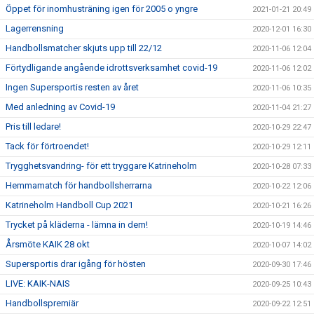
Öppet för inomhusträning igen för 2005 o yngre
2021-01-21 20:49
Lagerrensning
2020-12-01 16:30
Handbollsmatcher skjuts upp till 22/12
2020-11-06 12:04
Förtydligande angående idrottsverksamhet covid-19
2020-11-06 12:02
Ingen Supersportis resten av året
2020-11-06 10:35
Med anledning av Covid-19
2020-11-04 21:27
Pris till ledare!
2020-10-29 22:47
Tack för förtroendet!
2020-10-29 12:11
Trygghetsvandring- för ett tryggare Katrineholm
2020-10-28 07:33
Hemmamatch för handbollsherrarna
2020-10-22 12:06
Katrineholm Handboll Cup 2021
2020-10-21 16:26
Trycket på kläderna - lämna in dem!
2020-10-19 14:46
Årsmöte KAIK 28 okt
2020-10-07 14:02
Supersportis drar igång för hösten
2020-09-30 17:46
LIVE: KAIK-NAIS
2020-09-25 10:43
Handbollspremiär
2020-09-22 12:51