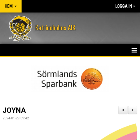
HEM
LOGGA IN
Katrineholms AIK
HEM
NYHETER
OM KLUBBEN
KONTAKT
JOYNA
<
>
KALENDER
2024-01-29 09:42
VÅRA LEDARE