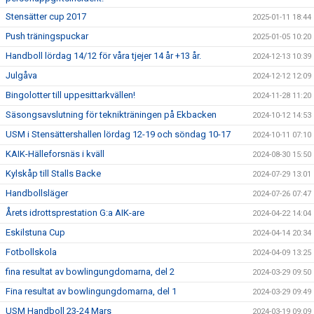
Stensätter cup 2017
2025-01-11 18:44
Push träningspuckar
2025-01-05 10:20
Handboll lördag 14/12 för våra tjejer 14 år +13 år.
2024-12-13 10:39
Julgåva
2024-12-12 12:09
Bingolotter till uppesittarkvällen!
2024-11-28 11:20
Säsongsavslutning för teknikträningen på Ekbacken
2024-10-12 14:53
USM i Stensättershallen lördag 12-19 och söndag 10-17
2024-10-11 07:10
KAIK-Hälleforsnäs i kväll
2024-08-30 15:50
Kylskåp till Stalls Backe
2024-07-29 13:01
Handbollsläger
2024-07-26 07:47
Årets idrottsprestation G:a AIK-are
2024-04-22 14:04
Eskilstuna Cup
2024-04-14 20:34
Fotbollskola
2024-04-09 13:25
fina resultat av bowlingungdomarna, del 2
2024-03-29 09:50
Fina resultat av bowlingungdomarna, del 1
2024-03-29 09:49
USM Handboll 23-24 Mars
2024-03-19 09:09