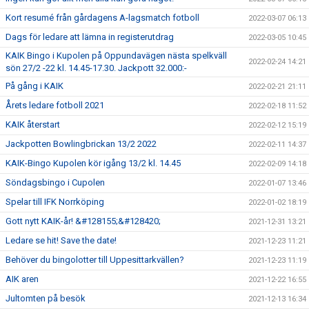
Kort resumé från gårdagens A-lagsmatch fotboll
2022-03-07 06:13
Dags för ledare att lämna in registerutdrag
2022-03-05 10:45
KAIK Bingo i Kupolen på Oppundavägen nästa spelkväll
2022-02-24 14:21
sön 27/2 -22 kl. 14.45-17.30. Jackpott 32.000:-
På gång i KAIK
2022-02-21 21:11
Årets ledare fotboll 2021
2022-02-18 11:52
KAIK återstart
2022-02-12 15:19
Jackpotten Bowlingbrickan 13/2 2022
2022-02-11 14:37
KAIK-Bingo Kupolen kör igång 13/2 kl. 14.45
2022-02-09 14:18
Söndagsbingo i Cupolen
2022-01-07 13:46
Spelar till IFK Norrköping
2022-01-02 18:19
Gott nytt KAIK-år! &#128155;&#128420;
2021-12-31 13:21
Ledare se hit! Save the date!
2021-12-23 11:21
Behöver du bingolotter till Uppesittarkvällen?
2021-12-23 11:19
AIK aren
2021-12-22 16:55
Jultomten på besök
2021-12-13 16:34