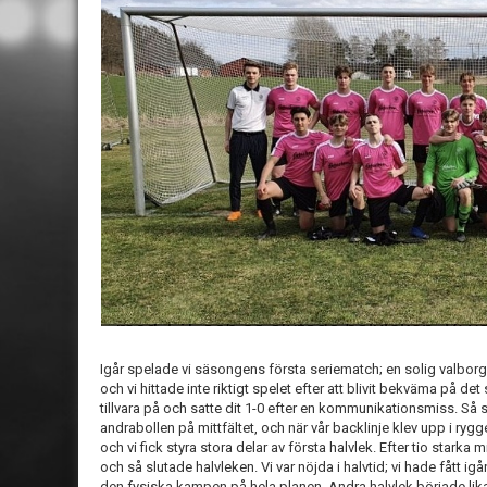
Igår spelade vi säsongens första seriematch; en solig valbor
och vi hittade inte riktigt spelet efter att blivit bekväma på d
tillvara på och satte dit 1-0 efter en kommunikationsmiss. Så
andrabollen på mittfältet, och när vår backlinje klev upp i rygg
och vi fick styra stora delar av första halvlek. Efter tio starka 
och så slutade halvleken. Vi var nöjda i halvtid; vi hade fått 
den fysiska kampen på hela planen. Andra halvlek började lik