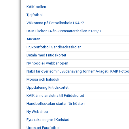
KAIK-bollen
Tjejfotboll
Välkomna på Fotbollsskola i KAIK!
USM Flickor 14 år - Stensättershallen 21-22/3
AIK:aren
Frukostfotboll Sandbäcksskolan
Betala med Fritidskortet
Ny hoodie i webbshopen
Nabil tar över som huvudansvarig för herr A-laget i KAIK Fotbol
Mössa och halsduk
Uppdatering Fritidskortet
KAIK är nu anslutna till Fritidskortet
Handbollsskolan startar för hösten
Ny Webshop
Fyra raka segrar i Karlstad
Uppstart Parafotboll