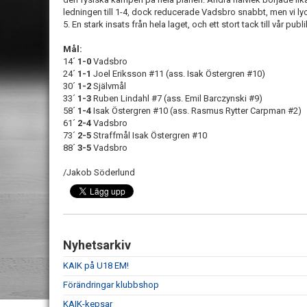
ledningen till 1-4, dock reducerade Vadsbro snabbt, men vi lyck
5. En stark insats från hela laget, och ett stort tack till vår p
Mål:
14´
1-0
Vadsbro
24´
1-1
Joel Eriksson #11 (ass. Isak Östergren #10)
30´
1-2
Självmål
33´
1-3
Ruben Lindahl #7 (ass. Emil Barczynski #9)
58´
1-4
Isak Östergren #10 (ass. Rasmus Rytter Carpman #2)
61´
2-4
Vadsbro
73´
2-5
Straffmål Isak Östergren #10
88´
3-5
Vadsbro
/Jakob Söderlund
Nyhetsarkiv
KAIK på U18 EM!
Förändringar klubbshop
KAIK-kepsar