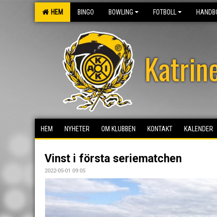
HEM
BINGO
BOWLING
FOTBOLL
HANDB
Katrin
HEM
NYHETER
OM KLUBBEN
KONTAKT
KALENDER
Vinst i första seriematchen
2022-05-01 09:05