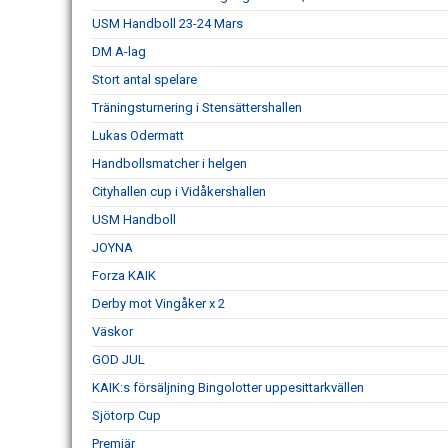
USM Handboll 23-24 Mars
DM A-lag
Stort antal spelare
Träningsturnering i Stensättershallen
Lukas Odermatt
Handbollsmatcher i helgen
Cityhallen cup i Vidåkershallen
USM Handboll
JOYNA
Forza KAIK
Derby mot Vingåker x 2
Väskor
GOD JUL
KAIK:s försäljning Bingolotter uppesittarkvällen
Sjötorp Cup
Premiär