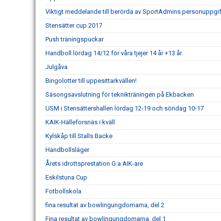
Viktigt meddelande till berörda av SportAdmins personuppgif
Stensätter cup 2017
Push träningspuckar
Handboll lördag 14/12 för våra tjejer 14 år +13 år.
Julgåva
Bingolotter till uppesittarkvällen!
Säsongsavslutning för teknikträningen på Ekbacken
USM i Stensättershallen lördag 12-19 och söndag 10-17
KAIK-Hälleforsnäs i kväll
Kylskåp till Stalls Backe
Handbollsläger
Årets idrottsprestation G:a AIK-are
Eskilstuna Cup
Fotbollskola
fina resultat av bowlingungdomarna, del 2
Fina resultat av bowlingungdomarna, del 1