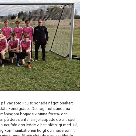
g på Vadsbro IP. Det började något osäkert
et släta konstgräset. Det tog motståndarna
 småningom började vi vinna första- och
en på deras anfallslinje tappade de allt spel
minuter från oss ledde vi helt plötsligt med 1-3,
igång kommunikationen tidigt och hade vunnit
a starkt som första slutade och vi utökade