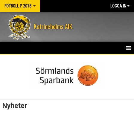
FOTBOLL P 2018
LOGGA IN
Katrineholms AIK
HEM
NYHETER
KALENDER
MATCHER
Nyheter
TRUPPEN
BILDGALLERI